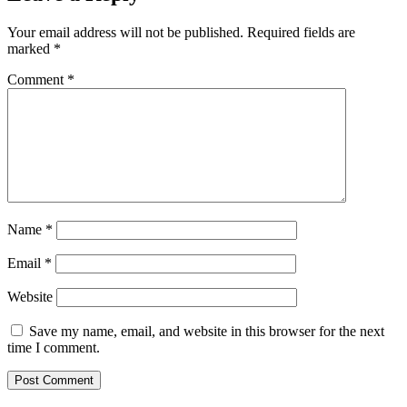
Your email address will not be published.
Required fields are
marked
*
Comment
*
Name
*
Email
*
Website
Save my name, email, and website in this browser for the next
time I comment.