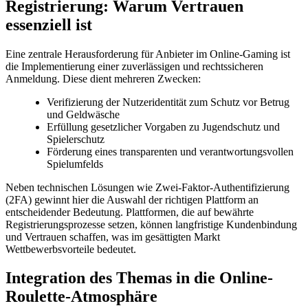
Registrierung: Warum Vertrauen
essenziell ist
Eine zentrale Herausforderung für Anbieter im Online-Gaming ist
die Implementierung einer zuverlässigen und rechtssicheren
Anmeldung. Diese dient mehreren Zwecken:
Verifizierung der Nutzeridentität zum Schutz vor Betrug
und Geldwäsche
Erfüllung gesetzlicher Vorgaben zu Jugendschutz und
Spielerschutz
Förderung eines transparenten und verantwortungsvollen
Spielumfelds
Neben technischen Lösungen wie Zwei-Faktor-Authentifizierung
(2FA) gewinnt hier die Auswahl der richtigen Plattform an
entscheidender Bedeutung. Plattformen, die auf bewährte
Registrierungsprozesse setzen, können langfristige Kundenbindung
und Vertrauen schaffen, was im gesättigten Markt
Wettbewerbsvorteile bedeutet.
Integration des Themas in die Online-
Roulette-Atmosphäre