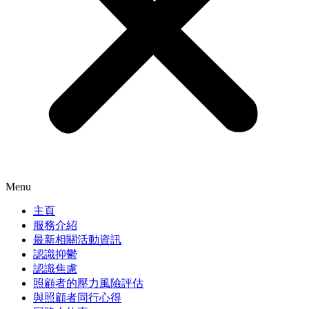
Menu
主頁
服務介紹
最新相關活動資訊
認識抑鬱
認識焦慮
照顧者的壓力風險評估
與照顧者同行心得