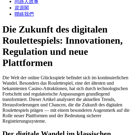
同路人故事
資源閣
聯絡我們
Die Zukunft des digitalen
Roulettespiels: Innovationen,
Regulation und neue
Plattformen
Die Welt der online Glücksspiele befindet sich im kontinuierlichen
Wandel. Besonders das Roulettespiel, eine der ältesten und
bekanntesten Casino-Attraktionen, hat sich durch technologischen
Fortschritt und regulatorische Anpassungen grundlegend
transformiert. Dieser Artikel analysiert die aktuellen Trends,
Herausforderungen und Chancen, die die Zukunft des digitalen
Roulettespiels prägen — mit einem besonderen Augenmerk auf die
Rolle neuer Plattformen und der Bedeutung sicherer
Registrierungssysteme.
Der digitale Wandel im klassischen