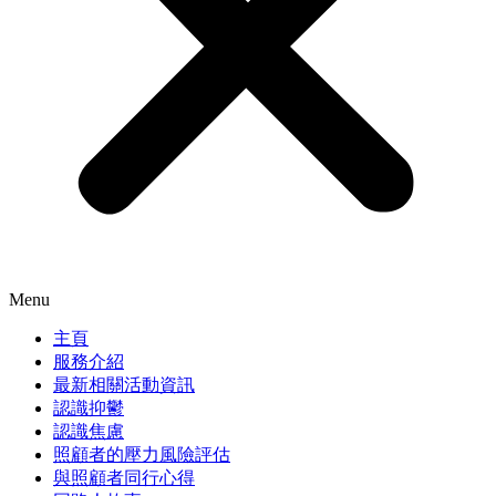
Menu
主頁
服務介紹
最新相關活動資訊
認識抑鬱
認識焦慮
照顧者的壓力風險評估
與照顧者同行心得