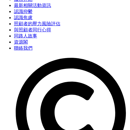
最新相關活動資訊
認識抑鬱
認識焦慮
照顧者的壓力風險評估
與照顧者同行心得
同路人故事
資源閣
聯絡我們