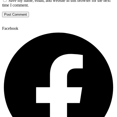
Save my name, email, and website in this browser for the next
time I comment.
Facebook