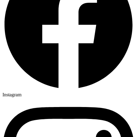
Instagram