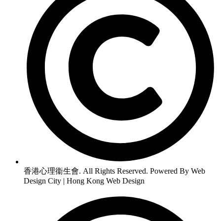
香港心理衞生會. All Rights Reserved. Powered By Web
Design City | Hong Kong Web Design