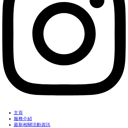
主頁
服務介紹
最新相關活動資訊