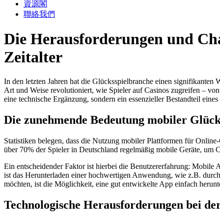
資源閣
聯絡我們
Die Herausforderungen und Cha
Zeitalter
In den letzten Jahren hat die Glücksspielbranche einen signifikante
Art und Weise revolutioniert, wie Spieler auf Casinos zugreifen – v
eine technische Ergänzung, sondern ein essenzieller Bestandteil eines
Die zunehmende Bedeutung mobiler Glück
Statistiken belegen, dass die Nutzung mobiler Plattformen für Onlin
über
70%
der Spieler in Deutschland regelmäßig mobile Geräte, um Ca
Ein entscheidender Faktor ist hierbei die Benutzererfahrung: Mobile 
ist das Herunterladen einer hochwertigen Anwendung, wie z.B. durch da
möchten, ist die Möglichkeit, eine gut entwickelte App einfach herun
Technologische Herausforderungen bei de