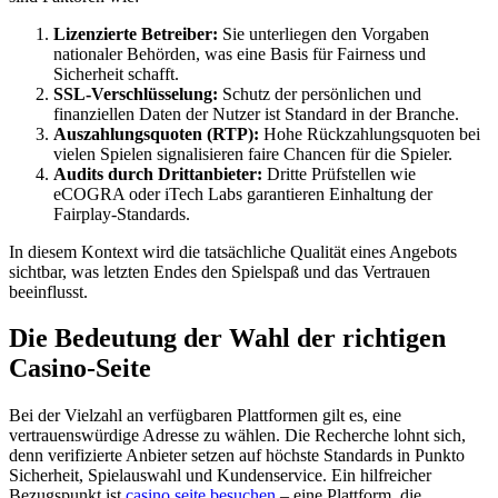
Lizenzierte Betreiber:
Sie unterliegen den Vorgaben
nationaler Behörden, was eine Basis für Fairness und
Sicherheit schafft.
SSL-Verschlüsselung:
Schutz der persönlichen und
finanziellen Daten der Nutzer ist Standard in der Branche.
Auszahlungsquoten (RTP):
Hohe Rückzahlungsquoten bei
vielen Spielen signalisieren faire Chancen für die Spieler.
Audits durch Drittanbieter:
Dritte Prüfstellen wie
eCOGRA oder iTech Labs garantieren Einhaltung der
Fairplay-Standards.
In diesem Kontext wird die tatsächliche Qualität eines Angebots
sichtbar, was letzten Endes den Spielspaß und das Vertrauen
beeinflusst.
Die Bedeutung der Wahl der richtigen
Casino-Seite
Bei der Vielzahl an verfügbaren Plattformen gilt es, eine
vertrauenswürdige Adresse zu wählen. Die Recherche lohnt sich,
denn verifizierte Anbieter setzen auf höchste Standards in Punkto
Sicherheit, Spielauswahl und Kundenservice. Ein hilfreicher
Bezugspunkt ist
casino seite besuchen
– eine Plattform, die