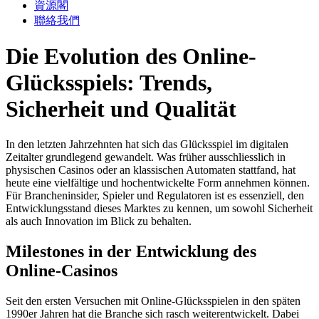
資源閣
聯絡我們
Die Evolution des Online-
Glücksspiels: Trends,
Sicherheit und Qualität
In den letzten Jahrzehnten hat sich das Glücksspiel im digitalen
Zeitalter grundlegend gewandelt. Was früher ausschliesslich in
physischen Casinos oder an klassischen Automaten stattfand, hat
heute eine vielfältige und hochentwickelte Form annehmen können.
Für Brancheninsider, Spieler und Regulatoren ist es essenziell, den
Entwicklungsstand dieses Marktes zu kennen, um sowohl Sicherheit
als auch Innovation im Blick zu behalten.
Milestones in der Entwicklung des
Online-Casinos
Seit den ersten Versuchen mit Online-Glücksspielen in den späten
1990er Jahren hat die Branche sich rasch weiterentwickelt. Dabei