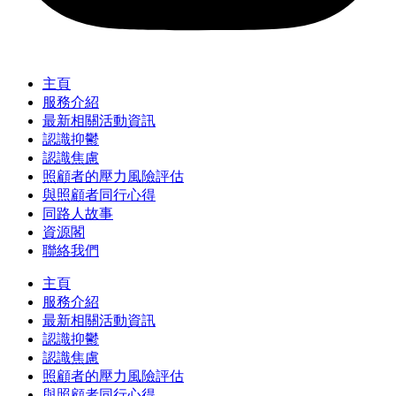
主頁
服務介紹
最新相關活動資訊
認識抑鬱
認識焦慮
照顧者的壓力風險評估
與照顧者同行心得
同路人故事
資源閣
聯絡我們
主頁
服務介紹
最新相關活動資訊
認識抑鬱
認識焦慮
照顧者的壓力風險評估
與照顧者同行心得