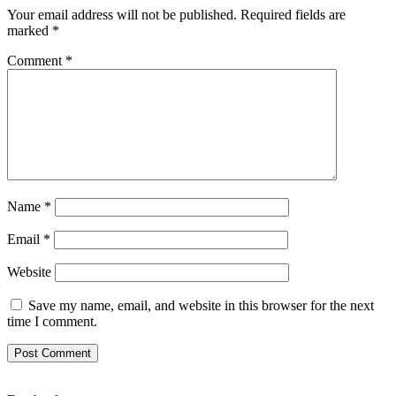
Your email address will not be published.
Required fields are
marked
*
Comment
*
Name
*
Email
*
Website
Save my name, email, and website in this browser for the next
time I comment.