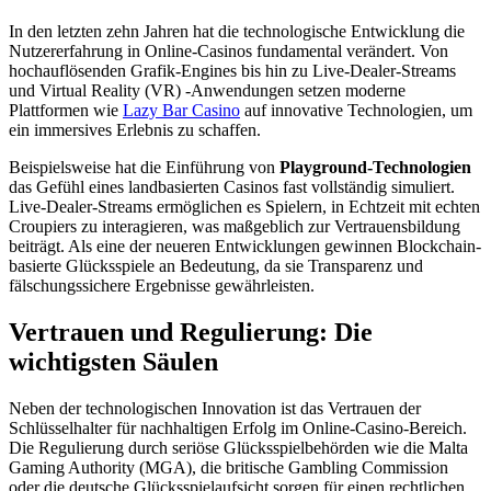
In den letzten zehn Jahren hat die technologische Entwicklung die
Nutzererfahrung in Online-Casinos fundamental verändert. Von
hochauflösenden Grafik-Engines bis hin zu Live-Dealer-Streams
und Virtual Reality (VR) -Anwendungen setzen moderne
Plattformen wie
Lazy Bar Casino
auf innovative Technologien, um
ein immersives Erlebnis zu schaffen.
Beispielsweise hat die Einführung von
Playground-Technologien
das Gefühl eines landbasierten Casinos fast vollständig simuliert.
Live-Dealer-Streams ermöglichen es Spielern, in Echtzeit mit echten
Croupiers zu interagieren, was maßgeblich zur Vertrauensbildung
beiträgt. Als eine der neueren Entwicklungen gewinnen Blockchain-
basierte Glücksspiele an Bedeutung, da sie Transparenz und
fälschungssichere Ergebnisse gewährleisten.
Vertrauen und Regulierung: Die
wichtigsten Säulen
Neben der technologischen Innovation ist das Vertrauen der
Schlüsselhalter für nachhaltigen Erfolg im Online-Casino-Bereich.
Die Regulierung durch seriöse Glücksspielbehörden wie die Malta
Gaming Authority (MGA), die britische Gambling Commission
oder die deutsche Glücksspielaufsicht sorgen für einen rechtlichen