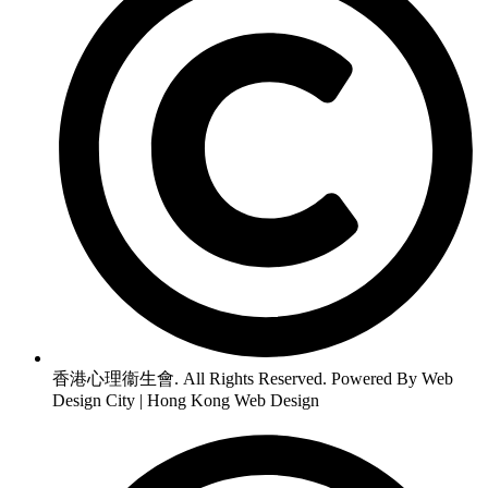
香港心理衞生會. All Rights Reserved. Powered By Web
Design City | Hong Kong Web Design