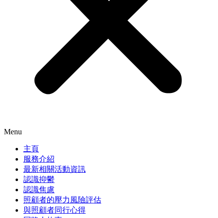
Menu
主頁
服務介紹
最新相關活動資訊
認識抑鬱
認識焦慮
照顧者的壓力風險評估
與照顧者同行心得