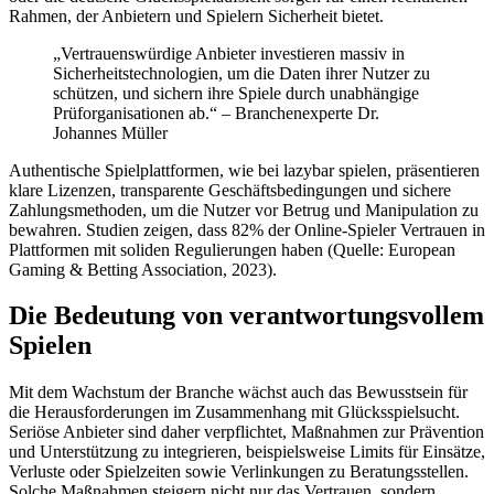
Rahmen, der Anbietern und Spielern Sicherheit bietet.
„Vertrauenswürdige Anbieter investieren massiv in
Sicherheitstechnologien, um die Daten ihrer Nutzer zu
schützen, und sichern ihre Spiele durch unabhängige
Prüforganisationen ab.“ – Branchenexperte Dr.
Johannes Müller
Authentische Spielplattformen, wie bei lazybar spielen, präsentieren
klare Lizenzen, transparente Geschäftsbedingungen und sichere
Zahlungsmethoden, um die Nutzer vor Betrug und Manipulation zu
bewahren. Studien zeigen, dass 82% der Online-Spieler Vertrauen in
Plattformen mit soliden Regulierungen haben (Quelle: European
Gaming & Betting Association, 2023).
Die Bedeutung von verantwortungsvollem
Spielen
Mit dem Wachstum der Branche wächst auch das Bewusstsein für
die Herausforderungen im Zusammenhang mit Glücksspielsucht.
Seriöse Anbieter sind daher verpflichtet, Maßnahmen zur Prävention
und Unterstützung zu integrieren, beispielsweise Limits für Einsätze,
Verluste oder Spielzeiten sowie Verlinkungen zu Beratungsstellen.
Solche Maßnahmen steigern nicht nur das Vertrauen, sondern