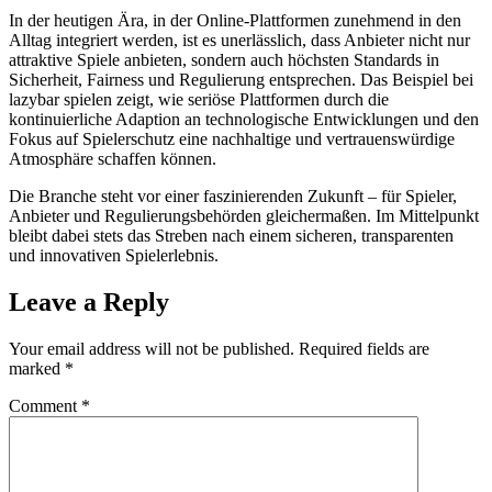
In der heutigen Ära, in der Online-Plattformen zunehmend in den
Alltag integriert werden, ist es unerlässlich, dass Anbieter nicht nur
attraktive Spiele anbieten, sondern auch höchsten Standards in
Sicherheit, Fairness und Regulierung entsprechen. Das Beispiel bei
lazybar spielen zeigt, wie seriöse Plattformen durch die
kontinuierliche Adaption an technologische Entwicklungen und den
Fokus auf Spielerschutz eine nachhaltige und vertrauenswürdige
Atmosphäre schaffen können.
Die Branche steht vor einer faszinierenden Zukunft – für Spieler,
Anbieter und Regulierungsbehörden gleichermaßen. Im Mittelpunkt
bleibt dabei stets das Streben nach einem sicheren, transparenten
und innovativen Spielerlebnis.
Leave a Reply
Your email address will not be published.
Required fields are
marked
*
Comment
*