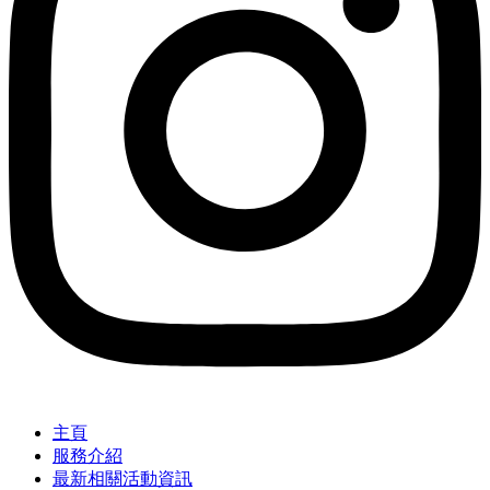
主頁
服務介紹
最新相關活動資訊