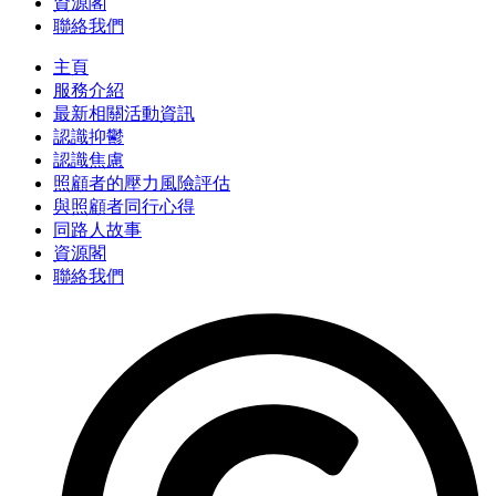
資源閣
聯絡我們
主頁
服務介紹
最新相關活動資訊
認識抑鬱
認識焦慮
照顧者的壓力風險評估
與照顧者同行心得
同路人故事
資源閣
聯絡我們