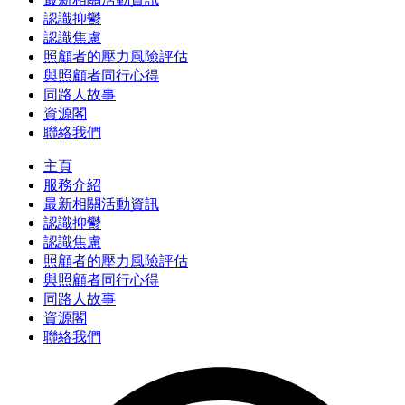
認識抑鬱
認識焦慮
照顧者的壓力風險評估
與照顧者同行心得
同路人故事
資源閣
聯絡我們
主頁
服務介紹
最新相關活動資訊
認識抑鬱
認識焦慮
照顧者的壓力風險評估
與照顧者同行心得
同路人故事
資源閣
聯絡我們