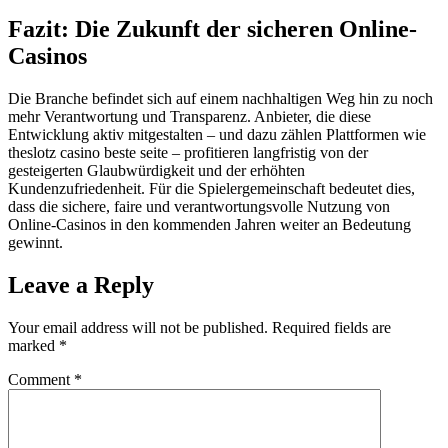
Fazit: Die Zukunft der sicheren Online-
Casinos
Die Branche befindet sich auf einem nachhaltigen Weg hin zu noch
mehr Verantwortung und Transparenz. Anbieter, die diese
Entwicklung aktiv mitgestalten – und dazu zählen Plattformen wie
theslotz casino beste seite – profitieren langfristig von der
gesteigerten Glaubwürdigkeit und der erhöhten
Kundenzufriedenheit. Für die Spielergemeinschaft bedeutet dies,
dass die sichere, faire und verantwortungsvolle Nutzung von
Online-Casinos in den kommenden Jahren weiter an Bedeutung
gewinnt.
Leave a Reply
Your email address will not be published.
Required fields are
marked
*
Comment
*