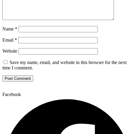
Name
*
Email
*
Website
Save my name, email, and website in this browser for the next
time I comment.
Facebook