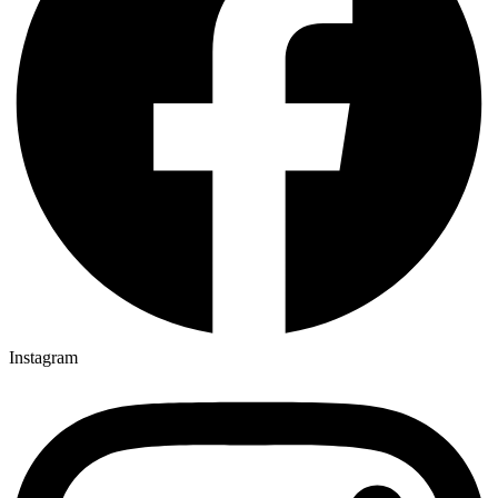
Instagram