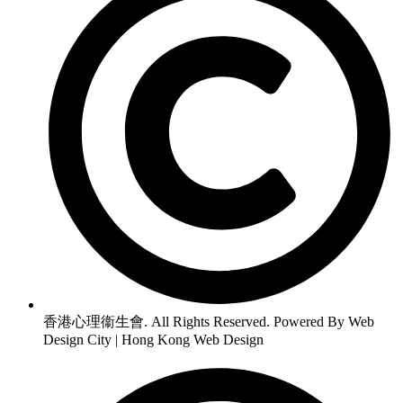
香港心理衞生會. All Rights Reserved. Powered By Web
Design City | Hong Kong Web Design