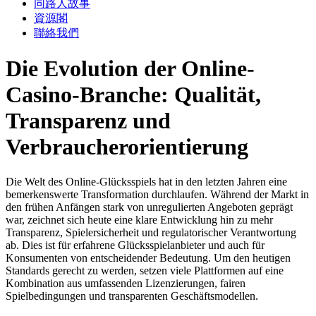
同路人故事
資源閣
聯絡我們
Die Evolution der Online-
Casino-Branche: Qualität,
Transparenz und
Verbraucherorientierung
Die Welt des Online-Glücksspiels hat in den letzten Jahren eine
bemerkenswerte Transformation durchlaufen. Während der Markt in
den frühen Anfängen stark von unregulierten Angeboten geprägt
war, zeichnet sich heute eine klare Entwicklung hin zu mehr
Transparenz, Spielersicherheit und regulatorischer Verantwortung
ab. Dies ist für erfahrene Glücksspielanbieter und auch für
Konsumenten von entscheidender Bedeutung. Um den heutigen
Standards gerecht zu werden, setzen viele Plattformen auf eine
Kombination aus umfassenden Lizenzierungen, fairen
Spielbedingungen und transparenten Geschäftsmodellen.