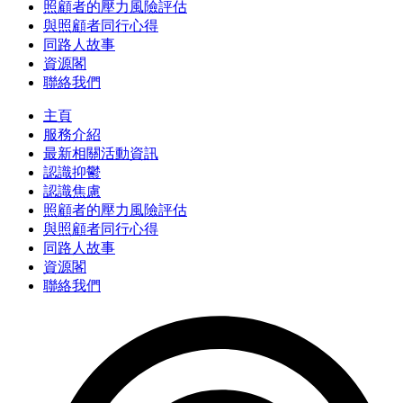
照顧者的壓力風險評估
與照顧者同行心得
同路人故事
資源閣
聯絡我們
主頁
服務介紹
最新相關活動資訊
認識抑鬱
認識焦慮
照顧者的壓力風險評估
與照顧者同行心得
同路人故事
資源閣
聯絡我們