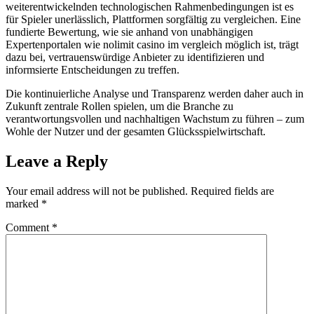
weiterentwickelnden technologischen Rahmenbedingungen ist es
für Spieler unerlässlich, Plattformen sorgfältig zu vergleichen. Eine
fundierte Bewertung, wie sie anhand von unabhängigen
Expertenportalen wie nolimit casino im vergleich möglich ist, trägt
dazu bei, vertrauenswürdige Anbieter zu identifizieren und
informsierte Entscheidungen zu treffen.
Die kontinuierliche Analyse und Transparenz werden daher auch in
Zukunft zentrale Rollen spielen, um die Branche zu
verantwortungsvollen und nachhaltigen Wachstum zu führen – zum
Wohle der Nutzer und der gesamten Glücksspielwirtschaft.
Leave a Reply
Your email address will not be published.
Required fields are
marked
*
Comment
*