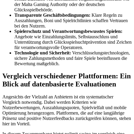
der Malta Gaming Authority oder der deutschen
Glücksspielbehörde.
Transparente Geschäftsbedingungen:
Klare Regeln zu
Auszahlungen, Boni und Spielrichtlinien schaffen Vertrauen
bei den Nutzern.
Spielerschutz und Verantwortungsbewusstes Spielen:
Angebote wie Einzahlungslimits, Selbstausschluss und
Unterstützung durch Glücksspielsuchtprävention sind Zeichen
für verantwortungsvolle Operatoren.
Technologie und Sicherheit:
Verschlüsselungstechnologien,
sichere Zahlungsmethoden und faire Spiele beeinflussen die
Bewertung maßgeblich.
Vergleich verschiedener Plattformen: Ein
Blick auf datenbasierte Evaluationen
Angesichts der Vielzahl an Anbietern ist ein systematischer
Vergleich notwendig. Dabei werden Kriterien wie
Nutzerbewertungen, Auszahlungsquoten, Spielvielfalt und mobile
Optimierung herangezogen. Plattformen, die auf eine langjährige
Präsenz und positive Nutzerfeedbacks zurückgreifen können, stehen
hier im Vorteil.
In diesem Zusammenhang bietet nolimit casino im vergleich eine