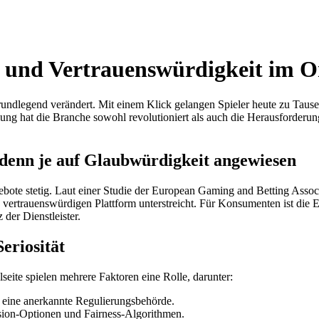
 und Vertrauenswürdigkeit im On
 grundlegend verändert. Mit einem Klick gelangen Spieler heute zu Taus
ng hat die Branche sowohl revolutioniert als auch die Herausforderun
denn je auf Glaubwürdigkeit angewiesen
ngebote stetig. Laut einer Studie der European Gaming and Betting Ass
 vertrauenswürdigen Plattform unterstreicht. Für Konsumenten ist di
der Dienstleister.
eriosität
eite spielen mehrere Faktoren eine Rolle, darunter:
h eine anerkannte Regulierungsbehörde.
ion-Optionen und Fairness-Algorithmen.