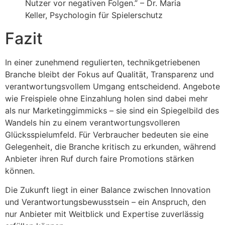
Nutzer vor negativen Folgen.” – Dr. Maria
Keller, Psychologin für Spielerschutz
Fazit
In einer zunehmend regulierten, technikgetriebenen
Branche bleibt der Fokus auf Qualität, Transparenz und
verantwortungsvollem Umgang entscheidend. Angebote
wie Freispiele ohne Einzahlung holen sind dabei mehr
als nur Marketinggimmicks – sie sind ein Spiegelbild des
Wandels hin zu einem verantwortungsvolleren
Glücksspielumfeld. Für Verbraucher bedeuten sie eine
Gelegenheit, die Branche kritisch zu erkunden, während
Anbieter ihren Ruf durch faire Promotions stärken
können.
Die Zukunft liegt in einer Balance zwischen Innovation
und Verantwortungsbewusstsein – ein Anspruch, den
nur Anbieter mit Weitblick und Expertise zuverlässig