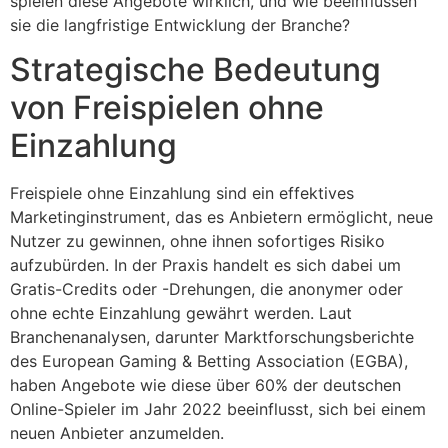
spielen diese Angebote wirklich, und wie beeinflussen
sie die langfristige Entwicklung der Branche?
Strategische Bedeutung
von Freispielen ohne
Einzahlung
Freispiele ohne Einzahlung sind ein effektives
Marketinginstrument, das es Anbietern ermöglicht, neue
Nutzer zu gewinnen, ohne ihnen sofortiges Risiko
aufzubürden. In der Praxis handelt es sich dabei um
Gratis-Credits oder -Drehungen, die anonymer oder
ohne echte Einzahlung gewährt werden. Laut
Branchenanalysen, darunter Marktforschungsberichte
des European Gaming & Betting Association (EGBA),
haben Angebote wie diese über 60% der deutschen
Online-Spieler im Jahr 2022 beeinflusst, sich bei einem
neuen Anbieter anzumelden.