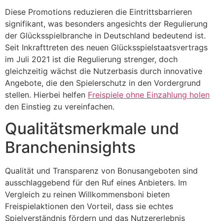
Diese Promotions reduzieren die Eintrittsbarrieren
signifikant, was besonders angesichts der Regulierung
der Glücksspielbranche in Deutschland bedeutend ist.
Seit Inkrafttreten des neuen Glücksspielstaatsvertrags
im Juli 2021 ist die Regulierung strenger, doch
gleichzeitig wächst die Nutzerbasis durch innovative
Angebote, die den Spielerschutz in den Vordergrund
stellen. Hierbei helfen
Freispiele ohne Einzahlung holen
den Einstieg zu vereinfachen.
Qualitätsmerkmale und
Brancheninsights
Qualität und Transparenz von Bonusangeboten sind
ausschlaggebend für den Ruf eines Anbieters. Im
Vergleich zu reinen Willkommensboni bieten
Freispielaktionen den Vorteil, dass sie echtes
Spielverständnis fördern und das Nutzererlebnis