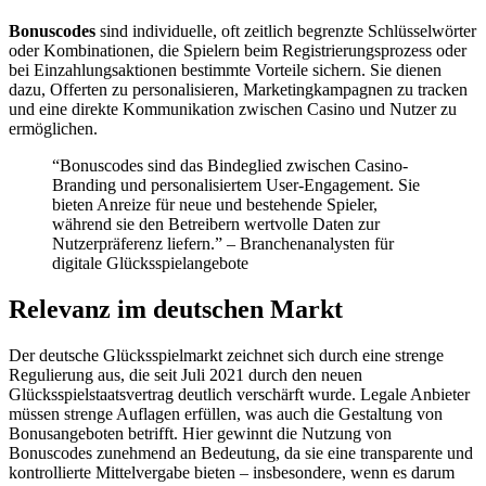
Bonuscodes
sind individuelle, oft zeitlich begrenzte Schlüsselwörter
oder Kombinationen, die Spielern beim Registrierungsprozess oder
bei Einzahlungsaktionen bestimmte Vorteile sichern. Sie dienen
dazu, Offerten zu personalisieren, Marketingkampagnen zu tracken
und eine direkte Kommunikation zwischen Casino und Nutzer zu
ermöglichen.
“Bonuscodes sind das Bindeglied zwischen Casino-
Branding und personalisiertem User-Engagement. Sie
bieten Anreize für neue und bestehende Spieler,
während sie den Betreibern wertvolle Daten zur
Nutzerpräferenz liefern.” – Branchenanalysten für
digitale Glücksspielangebote
Relevanz im deutschen Markt
Der deutsche Glücksspielmarkt zeichnet sich durch eine strenge
Regulierung aus, die seit Juli 2021 durch den neuen
Glücksspielstaatsvertrag deutlich verschärft wurde. Legale Anbieter
müssen strenge Auflagen erfüllen, was auch die Gestaltung von
Bonusangeboten betrifft. Hier gewinnt die Nutzung von
Bonuscodes zunehmend an Bedeutung, da sie eine transparente und
kontrollierte Mittelvergabe bieten – insbesondere, wenn es darum