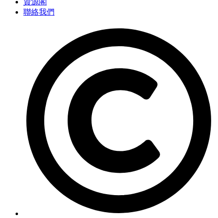
資源閣
聯絡我們