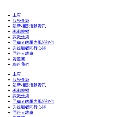
主頁
服務介紹
最新相關活動資訊
認識抑鬱
認識焦慮
照顧者的壓力風險評估
與照顧者同行心得
同路人故事
資源閣
聯絡我們
主頁
服務介紹
最新相關活動資訊
認識抑鬱
認識焦慮
照顧者的壓力風險評估
與照顧者同行心得
同路人故事