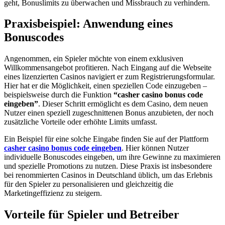
geht, Bonuslimits zu überwachen und Missbrauch zu verhindern.
Praxisbeispiel: Anwendung eines
Bonuscodes
Angenommen, ein Spieler möchte von einem exklusiven
Willkommensangebot profitieren. Nach Eingang auf die Webseite
eines lizenzierten Casinos navigiert er zum Registrierungsformular.
Hier hat er die Möglichkeit, einen speziellen Code einzugeben –
beispielsweise durch die Funktion
“casher casino bonus code
eingeben”
. Dieser Schritt ermöglicht es dem Casino, dem neuen
Nutzer einen speziell zugeschnittenen Bonus anzubieten, der noch
zusätzliche Vorteile oder erhöhte Limits umfasst.
Ein Beispiel für eine solche Eingabe finden Sie auf der Plattform
casher casino bonus code eingeben
. Hier können Nutzer
individuelle Bonuscodes eingeben, um ihre Gewinne zu maximieren
und spezielle Promotions zu nutzen. Diese Praxis ist insbesondere
bei renommierten Casinos in Deutschland üblich, um das Erlebnis
für den Spieler zu personalisieren und gleichzeitig die
Marketingeffizienz zu steigern.
Vorteile für Spieler und Betreiber