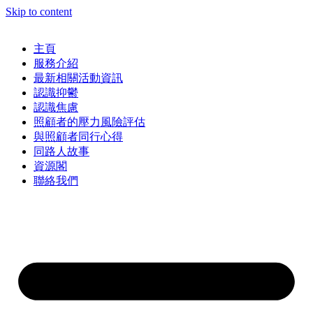
Skip to content
主頁
服務介紹
最新相關活動資訊
認識抑鬱
認識焦慮
照顧者的壓力風險評估
與照顧者同行心得
同路人故事
資源閣
聯絡我們