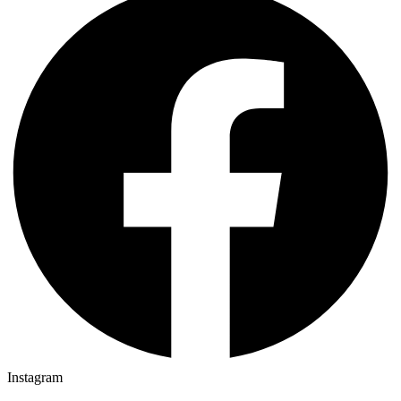
Instagram