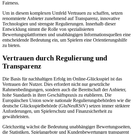
Fairness.
Um in diesem komplexen Umfeld Vertrauen zu schaffen, setzen
renommierte Anbieter zunehmend auf Transparenz, innovative
Technologien und strengste Regulierungen. Innerhalb dieser
Entwicklung nimmt die Rolle von spezialisierten
Bewertungsplattformen und unabhängigen Informationsquellen eine
entscheidende Bedeutung ein, um Spielern eine Orientierungshilfe
zu bieten.
Vertrauen durch Regulierung und
Transparenz
Die Basis für nachhaltigen Erfolg im Online-Glücksspiel ist das
Vertrauen der Nutzer. Dies erfordert nicht nur gesetzliche
Rahmenbedingungen, sondern auch die Bereitschaft der Anbieter,
hohe Standards in ihrer Geschäftspraxis zu etablieren. Die
Europäischen Union sowie nationale Regulierungsbehörden wie die
deutsche Glücksspielbehörde (GluNeuRStV) setzen immer striktere
Anforderungen, um Spielerschutz und Finanzsicherheit zu
gewährleisten.
Gleichzeitig wächst die Bedeutung unabhängiger Bewertungsseiten,
die Statistiken, Spielangebote und Kundenbewertungen transparent