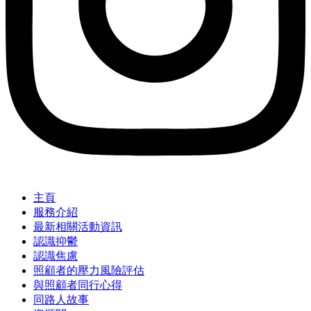
主頁
服務介紹
最新相關活動資訊
認識抑鬱
認識焦慮
照顧者的壓力風險評估
與照顧者同行心得
同路人故事