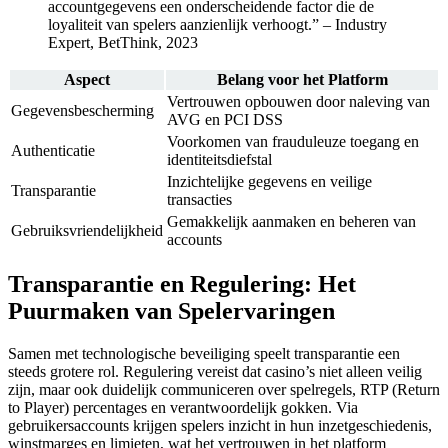
accountgegevens een onderscheidende factor die de
loyaliteit van spelers aanzienlijk verhoogt.” – Industry
Expert, BetThink, 2023
Aspect
Belang voor het Platform
Vertrouwen opbouwen door naleving van
Gegevensbescherming
AVG en PCI DSS
Voorkomen van frauduleuze toegang en
Authenticatie
identiteitsdiefstal
Inzichtelijke gegevens en veilige
Transparantie
transacties
Gemakkelijk aanmaken en beheren van
Gebruiksvriendelijkheid
accounts
Transparantie en Regulering: Het
Puurmaken van Spelervaringen
Samen met technologische beveiliging speelt transparantie een
steeds grotere rol. Regulering vereist dat casino’s niet alleen veilig
zijn, maar ook duidelijk communiceren over spelregels, RTP (Return
to Player) percentages en verantwoordelijk gokken. Via
gebruikersaccounts krijgen spelers inzicht in hun inzetgeschiedenis,
winstmarges en limieten, wat het vertrouwen in het platform