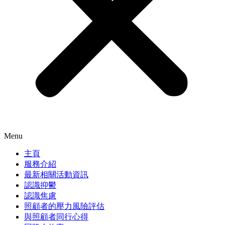
Menu
主頁
服務介紹
最新相關活動資訊
認識抑鬱
認識焦慮
照顧者的壓力風險評估
與照顧者同行心得