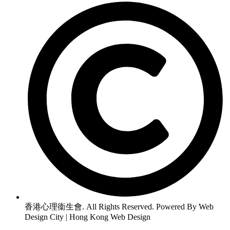
香港心理衞生會. All Rights Reserved. Powered By Web
Design City | Hong Kong Web Design