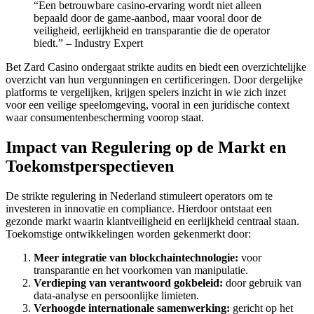
“Een betrouwbare casino-ervaring wordt niet alleen
bepaald door de game-aanbod, maar vooral door de
veiligheid, eerlijkheid en transparantie die de operator
biedt.” – Industry Expert
Bet Zard Casino ondergaat strikte audits en biedt een overzichtelijke
overzicht van hun vergunningen en certificeringen. Door dergelijke
platforms te vergelijken, krijgen spelers inzicht in wie zich inzet
voor een veilige speelomgeving, vooral in een juridische context
waar consumentenbescherming voorop staat.
Impact van Regulering op de Markt en
Toekomstperspectieven
De strikte regulering in Nederland stimuleert operators om te
investeren in innovatie en compliance. Hierdoor ontstaat een
gezonde markt waarin klantveiligheid en eerlijkheid centraal staan.
Toekomstige ontwikkelingen worden gekenmerkt door:
Meer integratie van blockchaintechnologie:
voor
transparantie en het voorkomen van manipulatie.
Verdieping van verantwoord gokbeleid:
door gebruik van
data-analyse en persoonlijke limieten.
Verhoogde internationale samenwerking:
gericht op het