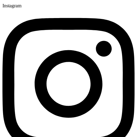
Instagram