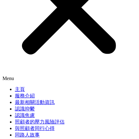
Menu
主頁
服務介紹
最新相關活動資訊
認識抑鬱
認識焦慮
照顧者的壓力風險評估
與照顧者同行心得
同路人故事