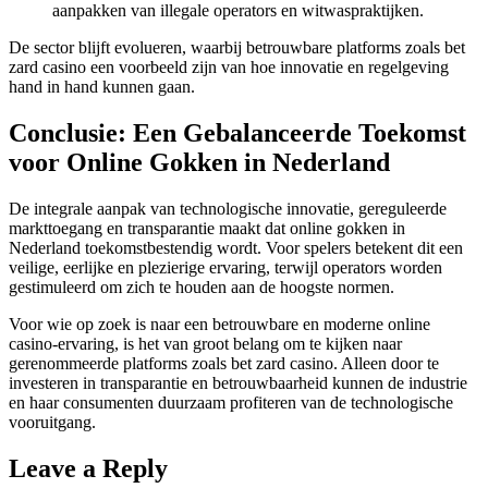
aanpakken van illegale operators en witwaspraktijken.
De sector blijft evolueren, waarbij betrouwbare platforms zoals bet
zard casino een voorbeeld zijn van hoe innovatie en regelgeving
hand in hand kunnen gaan.
Conclusie: Een Gebalanceerde Toekomst
voor Online Gokken in Nederland
De integrale aanpak van technologische innovatie, gereguleerde
markttoegang en transparantie maakt dat online gokken in
Nederland toekomstbestendig wordt. Voor spelers betekent dit een
veilige, eerlijke en plezierige ervaring, terwijl operators worden
gestimuleerd om zich te houden aan de hoogste normen.
Voor wie op zoek is naar een betrouwbare en moderne online
casino-ervaring, is het van groot belang om te kijken naar
gerenommeerde platforms zoals bet zard casino. Alleen door te
investeren in transparantie en betrouwbaarheid kunnen de industrie
en haar consumenten duurzaam profiteren van de technologische
vooruitgang.
Leave a Reply