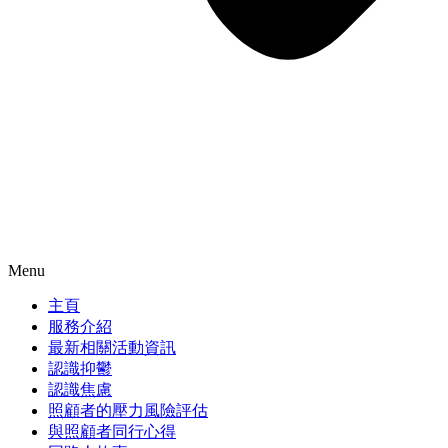
Menu
主頁
服務介紹
最新相關活動資訊
認識抑鬱
認識焦慮
照顧者的壓力風險評估
與照顧者同行心得