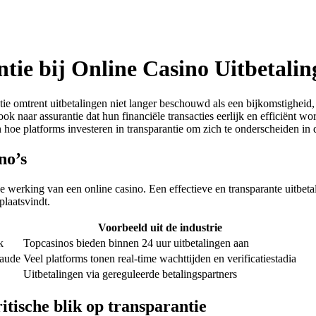
ntie bij Online Casino Uitbetali
ie omtrent uitbetalingen niet langer beschouwd als een bijkomstigheid
ook naar assurantie dat hun financiële transacties eerlijk en efficiënt
 hoe platforms investeren in transparantie om zich te onderscheiden in 
no’s
erking van een online casino. Een effectieve en transparante uitbetali
plaatsvindt.
Voorbeeld uit de industrie
k
Topcasinos bieden binnen 24 uur uitbetalingen aan
raude
Veel platforms tonen real-time wachttijden en verificatiestadia
Uitbetalingen via gereguleerde betalingspartners
tische blik op transparantie