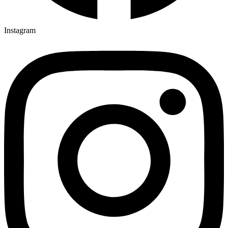
Instagram