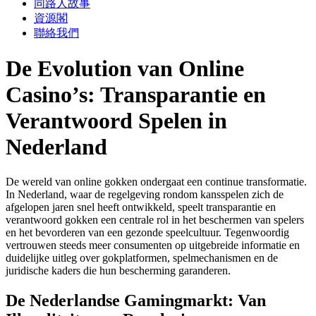
同路人故事
資源閣
聯絡我們
De Evolution van Online
Casino’s: Transparantie en
Verantwoord Spelen in
Nederland
De wereld van online gokken ondergaat een continue transformatie.
In Nederland, waar de regelgeving rondom kansspelen zich de
afgelopen jaren snel heeft ontwikkeld, speelt transparantie en
verantwoord gokken een centrale rol in het beschermen van spelers
en het bevorderen van een gezonde speelcultuur. Tegenwoordig
vertrouwen steeds meer consumenten op uitgebreide informatie en
duidelijke uitleg over gokplatformen, spelmechanismen en de
juridische kaders die hun bescherming garanderen.
De Nederlandse Gamingmarkt: Van