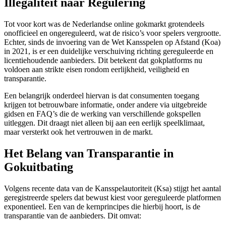
Illegaliteit naar Regulering
Tot voor kort was de Nederlandse online gokmarkt grotendeels
onofficieel en ongereguleerd, wat de risico’s voor spelers vergrootte.
Echter, sinds de invoering van de Wet Kansspelen op Afstand (Koa)
in 2021, is er een duidelijke verschuiving richting gereguleerde en
licentiehoudende aanbieders. Dit betekent dat gokplatforms nu
voldoen aan strikte eisen rondom eerlijkheid, veiligheid en
transparantie.
Een belangrijk onderdeel hiervan is dat consumenten toegang
krijgen tot betrouwbare informatie, onder andere via uitgebreide
gidsen en FAQ’s die de werking van verschillende gokspellen
uitleggen. Dit draagt niet alleen bij aan een eerlijk speelklimaat,
maar versterkt ook het vertrouwen in de markt.
Het Belang van Transparantie in
Gokuitbating
Volgens recente data van de Kansspelautoriteit (Ksa) stijgt het aantal
geregistreerde spelers dat bewust kiest voor gereguleerde platformen
exponentieel. Een van de kernprincipes die hierbij hoort, is de
transparantie van de aanbieders. Dit omvat: