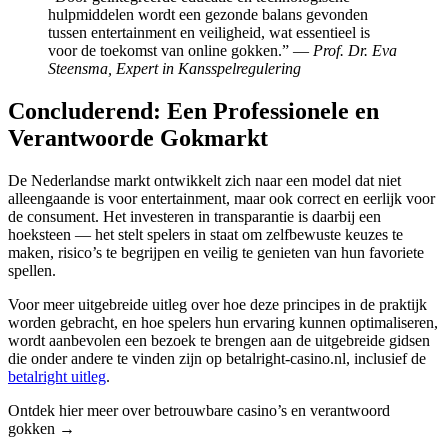
hulpmiddelen wordt een gezonde balans gevonden
tussen entertainment en veiligheid, wat essentieel is
voor de toekomst van online gokken.” —
Prof. Dr. Eva
Steensma, Expert in Kansspelregulering
Concluderend: Een Professionele en
Verantwoorde Gokmarkt
De Nederlandse markt ontwikkelt zich naar een model dat niet
alleengaande is voor entertainment, maar ook correct en eerlijk voor
de consument. Het investeren in transparantie is daarbij een
hoeksteen — het stelt spelers in staat om zelfbewuste keuzes te
maken, risico’s te begrijpen en veilig te genieten van hun favoriete
spellen.
Voor meer uitgebreide uitleg over hoe deze principes in de praktijk
worden gebracht, en hoe spelers hun ervaring kunnen optimaliseren,
wordt aanbevolen een bezoek te brengen aan de uitgebreide gidsen
die onder andere te vinden zijn op betalright-casino.nl, inclusief de
betalright uitleg
.
Ontdek hier meer over betrouwbare casino’s en verantwoord
gokken →