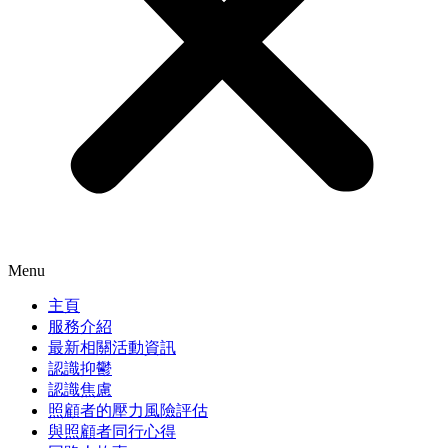
Menu
主頁
服務介紹
最新相關活動資訊
認識抑鬱
認識焦慮
照顧者的壓力風險評估
與照顧者同行心得