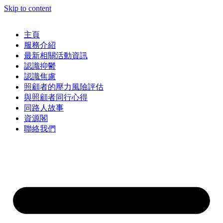
Skip to content
主頁
服務介紹
最新相關活動資訊
認識抑鬱
認識焦慮
照顧者的壓力風險評估
與照顧者同行心得
同路人故事
資源閣
聯絡我們