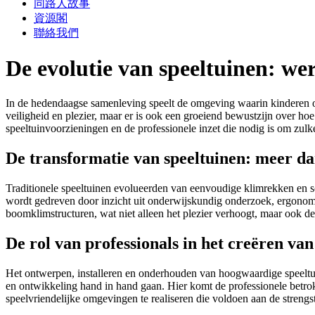
同路人故事
資源閣
聯絡我們
De evolutie van speeltuinen: w
In de hedendaagse samenleving speelt de omgeving waarin kinderen opg
veiligheid en plezier, maar er is ook een groeiend bewustzijn over ho
speeltuinvoorzieningen en de professionele inzet die nodig is om z
De transformatie van speeltuinen: meer dan
Traditionele speeltuinen evolueerden van eenvoudige klimrekken en 
wordt gedreven door inzicht uit onderwijskundig onderzoek, ergonomis
boomklimstructuren, wat niet alleen het plezier verhoogt, maar ook d
De rol van professionals in het creëren va
Het ontwerpen, installeren en onderhouden van hoogwaardige speeltuin
en ontwikkeling hand in hand gaan. Hier komt de professionele betro
speelvriendelijke omgevingen te realiseren die voldoen aan de strengs