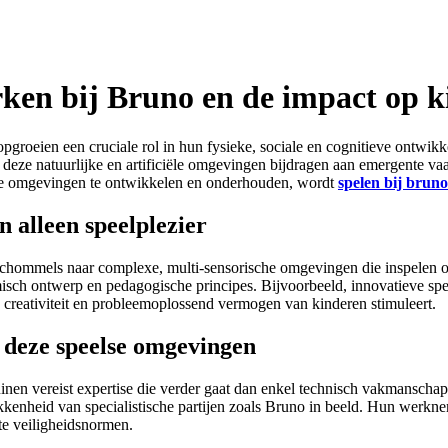
erken bij Bruno en de impact op 
roeien een cruciale rol in hun fysieke, sociale en cognitieve ontwikke
e deze natuurlijke en artificiële omgevingen bijdragen aan emergente va
ulke omgevingen te ontwikkelen en onderhouden, wordt
spelen bij bruno
 alleen speelplezier
schommels naar complexe, multi-sensorische omgevingen die inspelen o
ch ontwerp en pedagogische principes. Bijvoorbeeld, innovatieve speel
e creativiteit en probleemoplossend vermogen van kinderen stimuleert.
n deze speelse omgevingen
en vereist expertise die verder gaat dan enkel technisch vakmanschap. 
kkenheid van specialistische partijen zoals Bruno in beeld. Hun werk
te veiligheidsnormen.