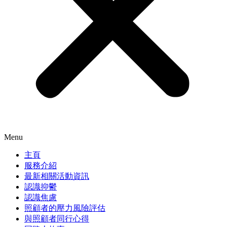
Menu
主頁
服務介紹
最新相關活動資訊
認識抑鬱
認識焦慮
照顧者的壓力風險評估
與照顧者同行心得