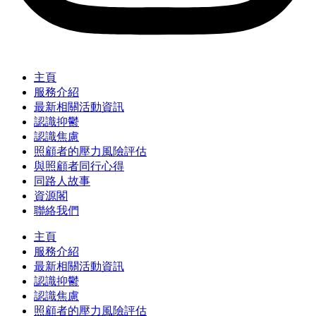
主頁
服務介紹
最新相關活動資訊
認識抑鬱
認識焦慮
照顧者的壓力風險評估
與照顧者同行心得
同路人故事
資源閣
聯絡我們
主頁
服務介紹
最新相關活動資訊
認識抑鬱
認識焦慮
照顧者的壓力風險評估