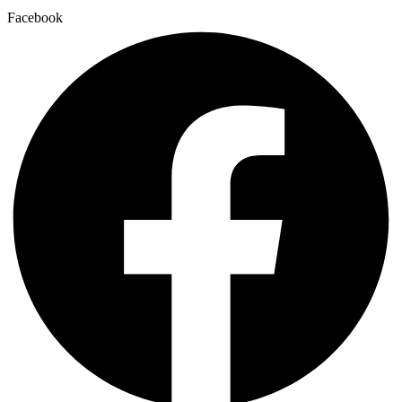
Facebook