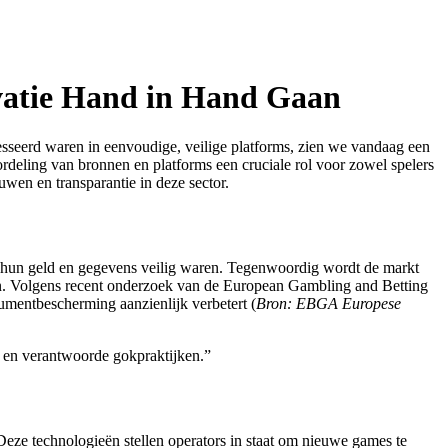
ovatie Hand in Hand Gaan
sseerd waren in eenvoudige, veilige platforms, zien we vandaag een
ordeling van bronnen en platforms een cruciale rol voor zowel spelers
wen en transparantie in deze sector.
 hun geld en gegevens veilig waren. Tegenwoordig wordt de markt
en. Volgens recent onderzoek van de
European Gambling and Betting
umentbescherming aanzienlijk verbetert (
Bron: EBGA Europese
id en verantwoorde gokpraktijken.”
 Deze technologieën stellen operators in staat om nieuwe games te