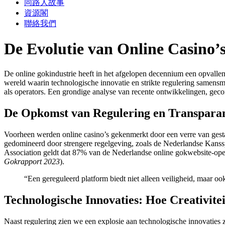
同路人故事
資源閣
聯絡我們
De Evolutie van Online Casino
De online gokindustrie heeft in het afgelopen decennium een opvalle
wereld waarin technologische innovatie en strikte regulering samensme
als operators. Een grondige analyse van recente ontwikkelingen, geco
De Opkomst van Regulering en Transparant
Voorheen werden online casino’s gekenmerkt door een verre van ges
gedomineerd door strengere regelgeving, zoals de Nederlandse Kansspe
Association
geldt dat 87% van de Nederlandse online gokwebsite-opera
Gokrapport 2023
).
“Een gereguleerd platform biedt niet alleen veiligheid, maar oo
Technologische Innovaties: Hoe Creativite
Naast regulering zien we een explosie aan technologische innovaties z