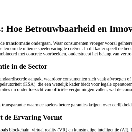
’s: Hoe Betrouwbaarheid en Inn
nde transformatie ondergaan. Waar consumenten vroeger vooral geïntere
lten om de ultieme speelervaring te creëren. In dit kader speelt de beo
mbineerd met concrete voorbeelden, onderstreept het belang van vertrou
ie in de Sector
tandaardiseerde aanpak, waardoor consumenten zich vaak afvroegen of
lautoriteit (KSA), die een wettelijk kader biedt voor legale operator
ties nu onder toezicht van officiële vergunningen vallen, wat de cons
k transparantie waarmee spelers betere garanties krijgen over eerlijkhe
it de Ervaring Vormt
oals blockchain, virtual reality (VR) en kunstmatige intelligentie (AI).