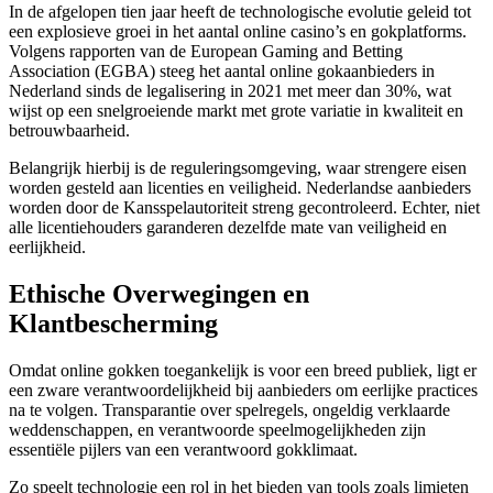
In de afgelopen tien jaar heeft de technologische evolutie geleid tot
een explosieve groei in het aantal online casino’s en gokplatforms.
Volgens rapporten van de European Gaming and Betting
Association (EGBA) steeg het aantal online gokaanbieders in
Nederland sinds de legalisering in 2021 met meer dan 30%, wat
wijst op een snelgroeiende markt met grote variatie in kwaliteit en
betrouwbaarheid.
Belangrijk hierbij is de reguleringsomgeving, waar strengere eisen
worden gesteld aan licenties en veiligheid. Nederlandse aanbieders
worden door de Kansspelautoriteit streng gecontroleerd. Echter, niet
alle licentiehouders garanderen dezelfde mate van veiligheid en
eerlijkheid.
Ethische Overwegingen en
Klantbescherming
Omdat online gokken toegankelijk is voor een breed publiek, ligt er
een zware verantwoordelijkheid bij aanbieders om eerlijke practices
na te volgen. Transparantie over spelregels, ongeldig verklaarde
weddenschappen, en verantwoorde speelmogelijkheden zijn
essentiële pijlers van een verantwoord gokklimaat.
Zo speelt technologie een rol in het bieden van tools zoals limieten