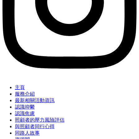
主頁
服務介紹
最新相關活動資訊
認識抑鬱
認識焦慮
照顧者的壓力風險評估
與照顧者同行心得
同路人故事