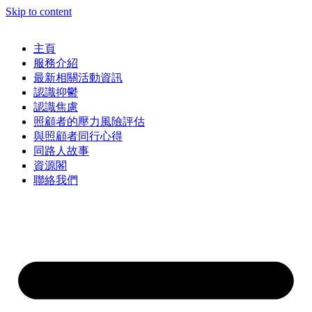
Skip to content
主頁
服務介紹
最新相關活動資訊
認識抑鬱
認識焦慮
照顧者的壓力風險評估
與照顧者同行心得
同路人故事
資源閣
聯絡我們