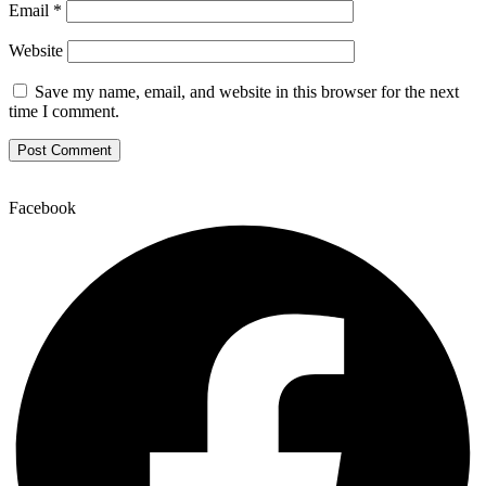
Email
*
Website
Save my name, email, and website in this browser for the next
time I comment.
Facebook