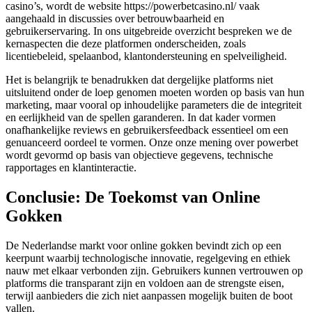
casino’s, wordt de website https://powerbetcasino.nl/ vaak
aangehaald in discussies over betrouwbaarheid en
gebruikerservaring. In ons uitgebreide overzicht bespreken we de
kernaspecten die deze platformen onderscheiden, zoals
licentiebeleid, spelaanbod, klantondersteuning en spelveiligheid.
Het is belangrijk te benadrukken dat dergelijke platforms niet
uitsluitend onder de loep genomen moeten worden op basis van hun
marketing, maar vooral op inhoudelijke parameters die de integriteit
en eerlijkheid van de spellen garanderen. In dat kader vormen
onafhankelijke reviews en gebruikersfeedback essentieel om een
genuanceerd oordeel te vormen. Onze onze mening over powerbet
wordt gevormd op basis van objectieve gegevens, technische
rapportages en klantinteractie.
Conclusie: De Toekomst van Online
Gokken
De Nederlandse markt voor online gokken bevindt zich op een
keerpunt waarbij technologische innovatie, regelgeving en ethiek
nauw met elkaar verbonden zijn. Gebruikers kunnen vertrouwen op
platforms die transparant zijn en voldoen aan de strengste eisen,
terwijl aanbieders die zich niet aanpassen mogelijk buiten de boot
vallen.