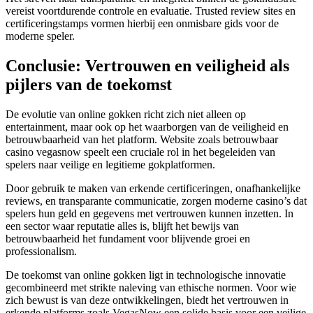
vereist voortdurende controle en evaluatie. Trusted review sites en
certificeringstamps vormen hierbij een onmisbare gids voor de
moderne speler.
Conclusie: Vertrouwen en veiligheid als
pijlers van de toekomst
De evolutie van online gokken richt zich niet alleen op
entertainment, maar ook op het waarborgen van de veiligheid en
betrouwbaarheid van het platform. Website zoals betrouwbaar
casino vegasnow speelt een cruciale rol in het begeleiden van
spelers naar veilige en legitieme gokplatformen.
Door gebruik te maken van erkende certificeringen, onafhankelijke
reviews, en transparante communicatie, zorgen moderne casino’s dat
spelers hun geld en gegevens met vertrouwen kunnen inzetten. In
een sector waar reputatie alles is, blijft het bewijs van
betrouwbaarheid het fundament voor blijvende groei en
professionalism.
De toekomst van online gokken ligt in technologische innovatie
gecombineerd met strikte naleving van ethische normen. Voor wie
zich bewust is van deze ontwikkelingen, biedt het vertrouwen in
erkende platforms zoals VegasNow een solide basis voor een veilige