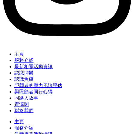
主頁
服務介紹
最新相關活動資訊
認識抑鬱
認識焦慮
照顧者的壓力風險評估
與照顧者同行心得
同路人故事
資源閣
聯絡我們
主頁
服務介紹