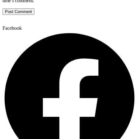
time I comment.
Facebook