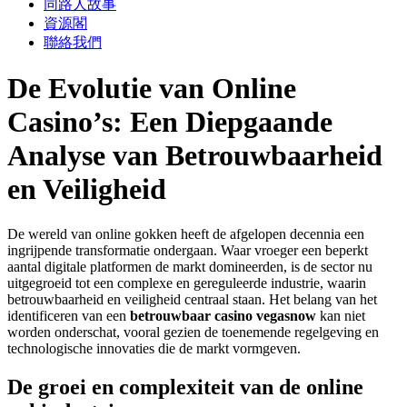
同路人故事
資源閣
聯絡我們
De Evolutie van Online
Casino’s: Een Diepgaande
Analyse van Betrouwbaarheid
en Veiligheid
De wereld van online gokken heeft de afgelopen decennia een
ingrijpende transformatie ondergaan. Waar vroeger een beperkt
aantal digitale platformen de markt domineerden, is de sector nu
uitgegroeid tot een complexe en gereguleerde industrie, waarin
betrouwbaarheid en veiligheid centraal staan. Het belang van het
identificeren van een
betrouwbaar casino vegasnow
kan niet
worden onderschat, vooral gezien de toenemende regelgeving en
technologische innovaties die de markt vormgeven.
De groei en complexiteit van de online