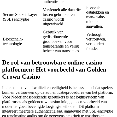
authenticatie.
Prevents
Versleutelt alle data die
datalekken en
Secure Socket Layer
tussen gebruiker en
man-in-the-
(SSL) encryptie
casino wordt
middle
uitgewisseld.
aanvallen.
Gebruik van
Verhoogt
gedistribueerde
Blockchain-
vertrouwen,
grootboeken voor
technologie
vermindert
transparantie en veilig
fraude.
beheer van transacties.
De rol van betrouwbare online casino
platformen: Het voorbeeld van Golden
Crown Casino
In de context van kwaliteit en veiligheid is het essentieel dat spelers
kunnen vertrouwen op de authenticatieprocedures van het platform.
Voor Nederlandssprekende gebruikers is het loginsysteem van
platforms zoals goldencrowncasino inloggen een voorbeeld van
moderne, goed beveiligde toegangsmethoden. Dit platform
integreert meerdere authenticatielaag, aangevuld met SSL-encryptie
en regelmatige audits om de gegevensintegriteit te waarborgen.