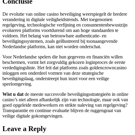
Conclusie
De evolutie van online casino beveiliging weerspiegelt de bredere
verandering in digitale veiligheidstrends. Met toegenomen
regelgeving, technologische verfijning en consumentenbewustzijn
evolueren platforms voortdurend om aan hoge standaarden te
voldoen. Het belang van betrouwbare authenticatie- en
beveiligingssystemen, zoals geïllustreerd bij toonaangevende
Nederlandse platforms, kan niet worden onderschat.
Voor Nederlandse spelers die hun gegevens en financiën willen
beschermen, vormt het zorgvuldig gekozen loginproces de eerste
verdedigingslinie. Het feit dat platforms zoals goldencrowncasino
inloggen een onderdeel vormen van deze strategische
beveiligingslaag, onderstreept hun inzet voor een veilige
speelomgeving.
Wist u dat
de meeste succesvolle beveiligingsstrategieën in online
casino’s niet alleen afhankelijk zijn van technologie, maar ook van
goed opgeleide medewerkers en strikte naleving van regelgeving?
Transparantie en continue evaluatie blijven de ruggengraat van
veilige digitale gokomgevingen.
Leave a Reply