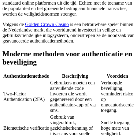
standaard online platformen uit die tijd. Echter, met de toename van
de populariteit en het groeiende bedrag aan financiële transacties,
werden de veiligheidsnormen strenger.
Volgens de
Golden Crown Casino
is een betrouwbare speler binnen
de Nederlandse markt die voortdurend investeert in veilige en
gebruiksvriendelijke inlogsysteem, onderstrepen ze de noodzaak van
geavanceerde authenticatiemethoden.
Moderne methoden voor authenticatie en
beveiliging
Authenticatiemethode
Beschrijving
Voordelen
Gebruikers moeten een
Verhoogde
aanvullende code
beveiliging,
Two-Factor
invoeren die wordt
vermindert risico
Authentication (2FA)
gegenereerd door een
op
authenticator-app of via
ongeautoriseerde
sms.
toegang.
Gebruik van
vingerafdruk,
Snelle toegang,
Biometrische verificatie
gezichtsherkenning of
hoge mate van
iris-scans voor snelle
veiligheid.