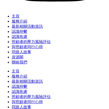
主頁
服務介紹
最新相關活動資訊
認識抑鬱
認識焦慮
照顧者的壓力風險評估
與照顧者同行心得
同路人故事
資源閣
聯絡我們
主頁
服務介紹
最新相關活動資訊
認識抑鬱
認識焦慮
照顧者的壓力風險評估
與照顧者同行心得
同路人故事