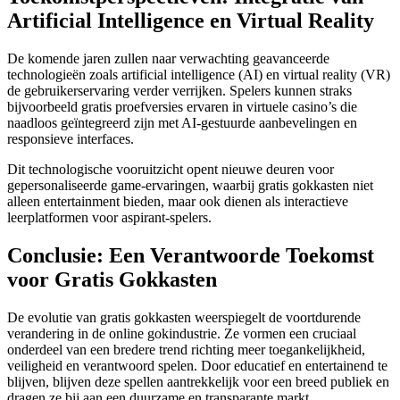
Artificial Intelligence en Virtual Reality
De komende jaren zullen naar verwachting geavanceerde
technologieën zoals artificial intelligence (AI) en virtual reality (VR)
de gebruikerservaring verder verrijken. Spelers kunnen straks
bijvoorbeeld gratis proefversies ervaren in virtuele casino’s die
naadloos geïntegreerd zijn met AI-gestuurde aanbevelingen en
responsieve interfaces.
Dit technologische vooruitzicht opent nieuwe deuren voor
gepersonaliseerde game-ervaringen, waarbij gratis gokkasten niet
alleen entertainment bieden, maar ook dienen als interactieve
leerplatformen voor aspirant-spelers.
Conclusie: Een Verantwoorde Toekomst
voor Gratis Gokkasten
De evolutie van gratis gokkasten weerspiegelt de voortdurende
verandering in de online gokindustrie. Ze vormen een cruciaal
onderdeel van een bredere trend richting meer toegankelijkheid,
veiligheid en verantwoord spelen. Door educatief en entertainend te
blijven, blijven deze spellen aantrekkelijk voor een breed publiek en
dragen ze bij aan een duurzame en transparante markt.