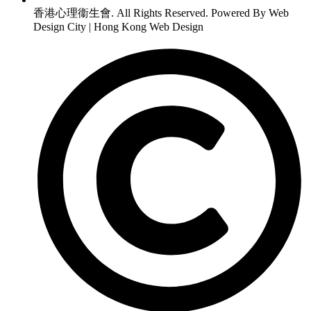
香港心理衞生會. All Rights Reserved. Powered By Web
Design City | Hong Kong Web Design