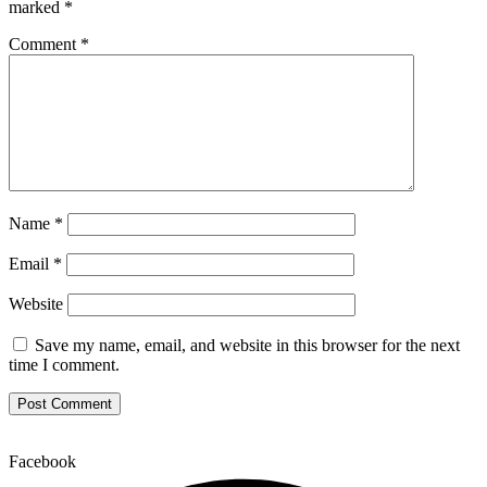
marked
*
Comment
*
Name
*
Email
*
Website
Save my name, email, and website in this browser for the next
time I comment.
Facebook