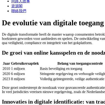
同路人故事
資源閣
聯絡我們
De evolutie van digitale toegang
De digitale transformatie heeft de manier waarop consumenten betrokk
hoeksteen geworden voor aanbieders en spelers. De ontwikkeling van b
qua veiligheid, compliance en integriteit van het gokplatform.
De groei van online kansspelen en de noo
Jaar
Gebruikersaptiek
Belang van toegangscontrole
2010
1 miljoen
Basis beveiliging en toegang
2020
6 miljoen
Stringente regelgeving en verhoogde veilig
2023
8 miljoen
Volledig geïntegreerde, veilige authenticati
Deze groei onderstreept de noodzaak voor geavanceerde authenticatie
In veel jurisdicties vereisen nieuwe regelgeving, zoals de Nederlandse
Innovaties in digitale identificatie: van tr