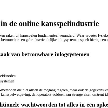
 in de online kansspelindustrie
en raken bij kansspelen fundamenteel veranderd. Waar vroeger fysieke ca
etrouwbare en gebruiksvriendelijke inlogsystemen speelt hierbij een c
dzaak van betrouwbare inlogsystemen
heidsnoden
e systemen
-methoden die niet alleen de toegang regelen, maar ook de gegevens van
 kansspelwetgeving, dat operators voldoen aan strenge eisen omtrent ident
aditionele wachtwoorden tot alles-in-één opl