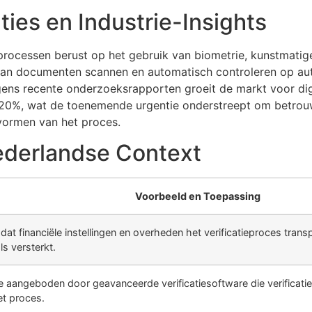
ies en Industrie-Insights
processen berust op het gebruik van biometrie, kunstmatige
 kan documenten scannen en automatisch controleren op a
gens recente onderzoeksrapporten groeit de markt voor d
 20%, wat de toenemende urgentie onderstreept om betrouw
vormen van het proces.
ederlandse Context
Voorbeeld en Toepassing
dat financiële instellingen en overheden het verificatieproces tra
ls versterkt.
die aangeboden door geavanceerde verificatiesoftware die verificat
et proces.