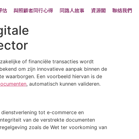
評估
與照顧者同行心得
同路人故事
資源閣
聯絡我們
itale
ector
akelijke of financiële transacties wordt
, bekend om zijn innovatieve aanpak binnen de
 te waarborgen. Een voorbeeld hiervan is de
 documenten
, automatisch kunnen valideren.
e dienstverlening tot e-commerce en
 integriteit van de verstrekte documenten
 regelgeving zoals de Wet ter voorkoming van