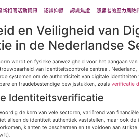
最新相關活動資訊
認識抑鬱
認識焦慮
照顧者的壓力風險
d en Veiligheid van Dig
atie in de Nederlandse S
e norm wordt en fysieke aanwezigheid voor het aangaan van z
betrouwbaarheid van identiteitscontrole centraal. Nederland
rde systemen om de authenticiteit van digitale identiteiten
uwbare en fraudebestendige bewijsstukken, zoals
verificatie
e Identiteitsverificatie
woordig de kern van vele sectoren, variërend van financiël
et alleen de identiteit authentiek vaststellen, maar ook de
oorkomen, klanten te beschermen en te voldoen aan strikte
wft).