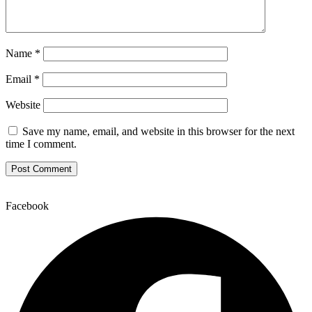
Name
*
Email
*
Website
Save my name, email, and website in this browser for the next
time I comment.
Facebook