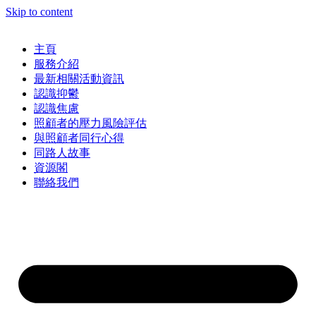
Skip to content
主頁
服務介紹
最新相關活動資訊
認識抑鬱
認識焦慮
照顧者的壓力風險評估
與照顧者同行心得
同路人故事
資源閣
聯絡我們