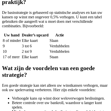
praktijk?
De basisstrategie is gebaseerd op statistische analyses en kan uw
kansen op winst met ongeveer 0,5% verhogen. U kunt een tabel
gebruiken die aangeeft wat u moet doen met verschillende
combinaties. Bijvoorbeeld:
Uw hand
Dealer’s upcard
Actie
8 of minder
Elke kaart
Slaan
9
3 tot 6
Verdubbelen
10
2 tot 9
Verdubbelen
17 of meer
Elke kaart
Staan
Wat zijn de voordelen van een goede
strategie?
Een goede strategie kan niet alleen uw winstkansen verhogen, maar
ook uw spelervaring verbeteren. Hier zijn enkele voordelen:
Verhoogde kans op winst door weloverwogen beslissingen.
Betere controle over uw bankroll, waardoor u langer kunt
spelen.