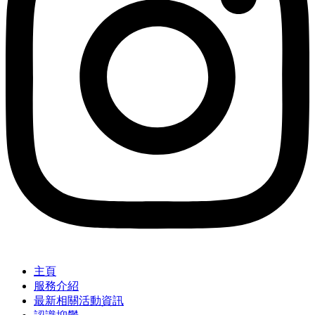
主頁
服務介紹
最新相關活動資訊