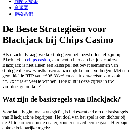
同路人故事
資源閣
聯絡我們
De Beste Strategieën voor
Blackjack bij Chips Casino
Als u zich afvraagt welke strategieën het meest effectief zijn bij
Blackjack in
chips casino
, dan bent u hier aan het juiste adres.
Blackjack is niet alleen een kansspel; het bevat elementen van
strategie die uw winstkansen aanzienlijk kunnen verhogen. Met een
gemiddelde RTP van **96,3%** en een inzetvereiste van vaak
**37x** is er veel te winnen. Hoe kunt u deze cijfers in uw
voordeel gebruiken?
Wat zijn de basisregels van Blackjack?
Voordat u begint met strategieën, is het essentieel om de basisregels
van Blackjack te begrijpen. Het doel van het spel is om dichter bij
de 21 te komen dan de dealer, zonder eroverheen te gaan. Hier zijn
enkele belangrijke regels: