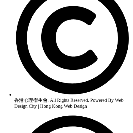
香港心理衞生會. All Rights Reserved. Powered By Web
Design City | Hong Kong Web Design