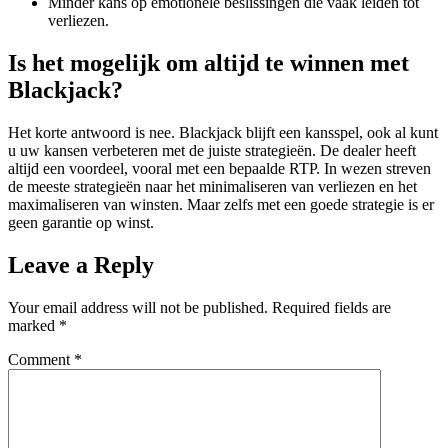
Minder kans op emotionele beslissingen die vaak leiden tot
verliezen.
Is het mogelijk om altijd te winnen met
Blackjack?
Het korte antwoord is nee. Blackjack blijft een kansspel, ook al kunt
u uw kansen verbeteren met de juiste strategieën. De dealer heeft
altijd een voordeel, vooral met een bepaalde RTP. In wezen streven
de meeste strategieën naar het minimaliseren van verliezen en het
maximaliseren van winsten. Maar zelfs met een goede strategie is er
geen garantie op winst.
Leave a Reply
Your email address will not be published.
Required fields are
marked
*
Comment
*