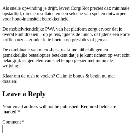
Als snelle opwinding je drijft, levert CorgiSlot precies dat: minimale
opstarttijd, directe resultaten en een selectie van spellen ontworpen
voor hoge‑intensiteit betrokkenheid.
De mobielvriendelijke PWA van het platform zorgt ervoor dat je
overal kunt draaien—op je reis, tijdens de lunch, of tijdens een korte
koffiepauze—zonder in te boeten op prestaties of gemak.
De combinatie van micro‑bets, real‑time uitbetalingen en
gemakkelijke betaalopties betekent dat je je kunt richten op wat echt
belangrijk is: genieten van snel tempo plezier met minimale
wrijving.
Klaar om de rush te voelen? Claim je bonus & begin nu met
draaien!
Leave a Reply
Your email address will not be published.
Required fields are
marked
*
Comment
*