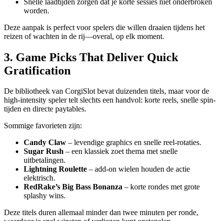
Snelle laadtijden zorgen dat je korte sessies niet onderbroken
worden.
Deze aanpak is perfect voor spelers die willen draaien tijdens het
reizen of wachten in de rij—overal, op elk moment.
3. Game Picks That Deliver Quick
Gratification
De bibliotheek van CorgiSlot bevat duizenden titels, maar voor de
high‑intensity speler telt slechts een handvol: korte reels, snelle spin-
tijden en directe paytables.
Sommige favorieten zijn:
Candy Claw
– levendige graphics en snelle reel-rotaties.
Sugar Rush
– een klassiek zoet thema met snelle
uitbetalingen.
Lightning Roulette
– add-on wielen houden de actie
elektrisch.
RedRake’s Big Bass Bonanza
– korte rondes met grote
splashy wins.
Deze titels duren allemaal minder dan twee minuten per ronde,