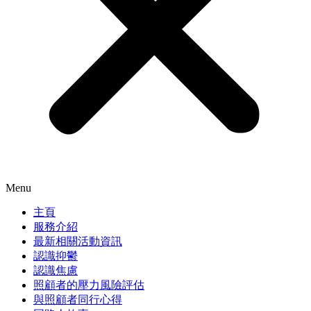
Menu
主頁
服務介紹
最新相關活動資訊
認識抑鬱
認識焦慮
照顧者的壓力風險評估
與照顧者同行心得