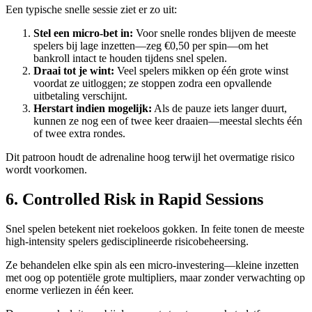
Een typische snelle sessie ziet er zo uit:
Stel een micro‑bet in:
Voor snelle rondes blijven de meeste
spelers bij lage inzetten—zeg €0,50 per spin—om het
bankroll intact te houden tijdens snel spelen.
Draai tot je wint:
Veel spelers mikken op één grote winst
voordat ze uitloggen; ze stoppen zodra een opvallende
uitbetaling verschijnt.
Herstart indien mogelijk:
Als de pauze iets langer duurt,
kunnen ze nog een of twee keer draaien—meestal slechts één
of twee extra rondes.
Dit patroon houdt de adrenaline hoog terwijl het overmatige risico
wordt voorkomen.
6. Controlled Risk in Rapid Sessions
Snel spelen betekent niet roekeloos gokken. In feite tonen de meeste
high‑intensity spelers gedisciplineerde risicobeheersing.
Ze behandelen elke spin als een micro‑investering—kleine inzetten
met oog op potentiële grote multipliers, maar zonder verwachting op
enorme verliezen in één keer.