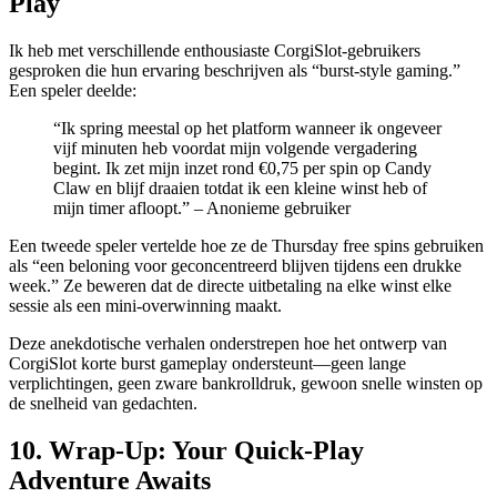
Play
Ik heb met verschillende enthousiaste CorgiSlot-gebruikers
gesproken die hun ervaring beschrijven als “burst‑style gaming.”
Een speler deelde:
“Ik spring meestal op het platform wanneer ik ongeveer
vijf minuten heb voordat mijn volgende vergadering
begint. Ik zet mijn inzet rond €0,75 per spin op Candy
Claw en blijf draaien totdat ik een kleine winst heb of
mijn timer afloopt.” – Anonieme gebruiker
Een tweede speler vertelde hoe ze de Thursday free spins gebruiken
als “een beloning voor geconcentreerd blijven tijdens een drukke
week.” Ze beweren dat de directe uitbetaling na elke winst elke
sessie als een mini‑overwinning maakt.
Deze anekdotische verhalen onderstrepen hoe het ontwerp van
CorgiSlot korte burst gameplay ondersteunt—geen lange
verplichtingen, geen zware bankrolldruk, gewoon snelle winsten op
de snelheid van gedachten.
10. Wrap‑Up: Your Quick‑Play
Adventure Awaits