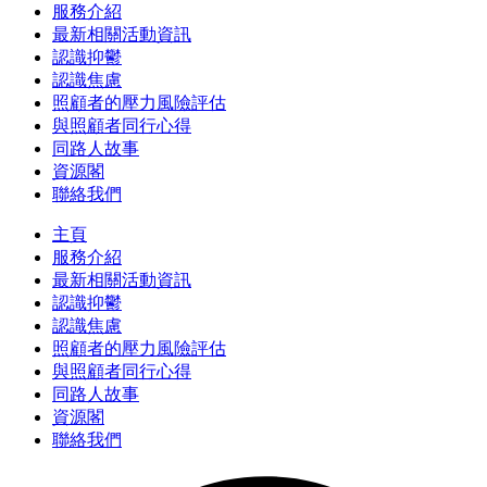
服務介紹
最新相關活動資訊
認識抑鬱
認識焦慮
照顧者的壓力風險評估
與照顧者同行心得
同路人故事
資源閣
聯絡我們
主頁
服務介紹
最新相關活動資訊
認識抑鬱
認識焦慮
照顧者的壓力風險評估
與照顧者同行心得
同路人故事
資源閣
聯絡我們