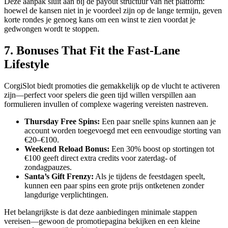
Deze aanpak sluit aan bij de payout structuur van het platform:
hoewel de kansen niet in je voordeel zijn op de lange termijn, geven
korte rondes je genoeg kans om een winst te zien voordat je
gedwongen wordt te stoppen.
7. Bonuses That Fit the Fast‑Lane
Lifestyle
CorgiSlot biedt promoties die gemakkelijk op de vlucht te activeren
zijn—perfect voor spelers die geen tijd willen verspillen aan
formulieren invullen of complexe wagering vereisten nastreven.
Thursday Free Spins:
Een paar snelle spins kunnen aan je
account worden toegevoegd met een eenvoudige storting van
€20–€100.
Weekend Reload Bonus:
Een 30% boost op stortingen tot
€100 geeft direct extra credits voor zaterdag- of
zondagpauzes.
Santa’s Gift Frenzy:
Als je tijdens de feestdagen speelt,
kunnen een paar spins een grote prijs ontketenen zonder
langdurige verplichtingen.
Het belangrijkste is dat deze aanbiedingen minimale stappen
vereisen—gewoon de promotiepagina bekijken en een kleine