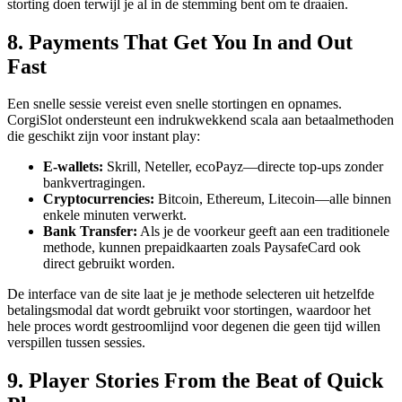
storting doen terwijl je al in de stemming bent om te draaien.
8. Payments That Get You In and Out
Fast
Een snelle sessie vereist even snelle stortingen en opnames.
CorgiSlot ondersteunt een indrukwekkend scala aan betaalmethoden
die geschikt zijn voor instant play:
E‑wallets:
Skrill, Neteller, ecoPayz—directe top‑ups zonder
bankvertragingen.
Cryptocurrencies:
Bitcoin, Ethereum, Litecoin—alle binnen
enkele minuten verwerkt.
Bank Transfer:
Als je de voorkeur geeft aan een traditionele
methode, kunnen prepaidkaarten zoals PaysafeCard ook
direct gebruikt worden.
De interface van de site laat je je methode selecteren uit hetzelfde
betalingsmodal dat wordt gebruikt voor stortingen, waardoor het
hele proces wordt gestroomlijnd voor degenen die geen tijd willen
verspillen tussen sessies.
9. Player Stories From the Beat of Quick