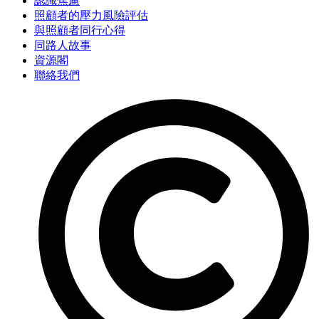
認識焦慮
照顧者的壓力風險評估
與照顧者同行心得
同路人故事
資源閣
聯絡我們