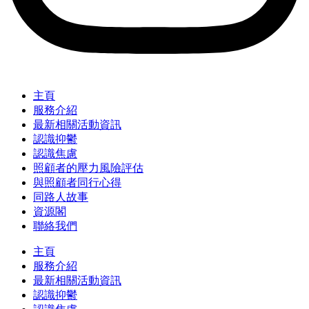
主頁
服務介紹
最新相關活動資訊
認識抑鬱
認識焦慮
照顧者的壓力風險評估
與照顧者同行心得
同路人故事
資源閣
聯絡我們
主頁
服務介紹
最新相關活動資訊
認識抑鬱