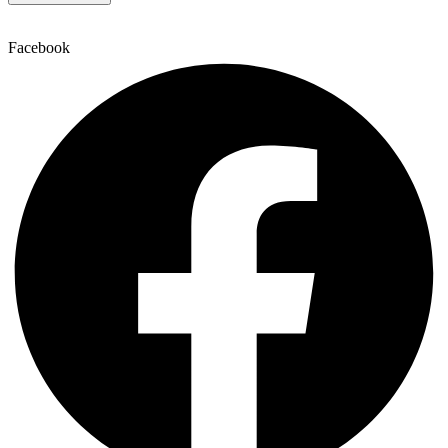
Facebook