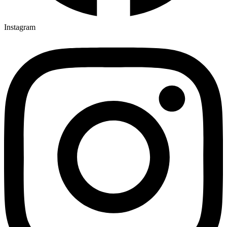
Instagram