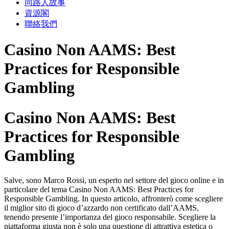
同路人故事
資源閣
聯絡我們
Casino Non AAMS: Best
Practices for Responsible
Gambling
Casino Non AAMS: Best
Practices for Responsible
Gambling
Salve, sono Marco Rossi, un esperto nel settore del gioco online e in
particolare del tema Casino Non AAMS: Best Practices for
Responsible Gambling. In questo articolo, affronterò come scegliere
il miglior sito di gioco d’azzardo non certificato dall’AAMS,
tenendo presente l’importanza del gioco responsabile. Scegliere la
piattaforma giusta non è solo una questione di attrattiva estetica o