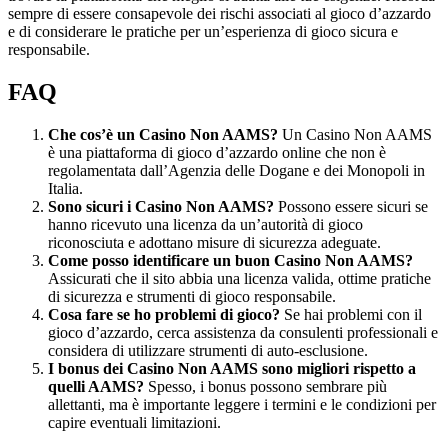
sempre di essere consapevole dei rischi associati al gioco d’azzardo
e di considerare le pratiche per un’esperienza di gioco sicura e
responsabile.
FAQ
Che cos’è un Casino Non AAMS?
Un Casino Non AAMS
è una piattaforma di gioco d’azzardo online che non è
regolamentata dall’Agenzia delle Dogane e dei Monopoli in
Italia.
Sono sicuri i Casino Non AAMS?
Possono essere sicuri se
hanno ricevuto una licenza da un’autorità di gioco
riconosciuta e adottano misure di sicurezza adeguate.
Come posso identificare un buon Casino Non AAMS?
Assicurati che il sito abbia una licenza valida, ottime pratiche
di sicurezza e strumenti di gioco responsabile.
Cosa fare se ho problemi di gioco?
Se hai problemi con il
gioco d’azzardo, cerca assistenza da consulenti professionali e
considera di utilizzare strumenti di auto-esclusione.
I bonus dei Casino Non AAMS sono migliori rispetto a
quelli AAMS?
Spesso, i bonus possono sembrare più
allettanti, ma è importante leggere i termini e le condizioni per
capire eventuali limitazioni.