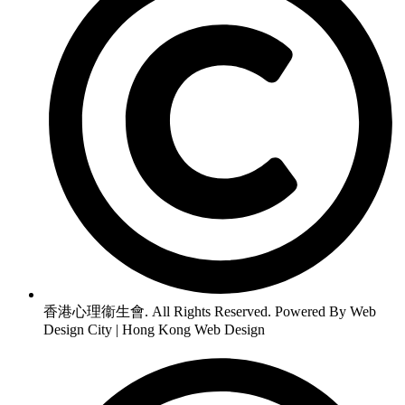
香港心理衞生會. All Rights Reserved. Powered By Web
Design City | Hong Kong Web Design