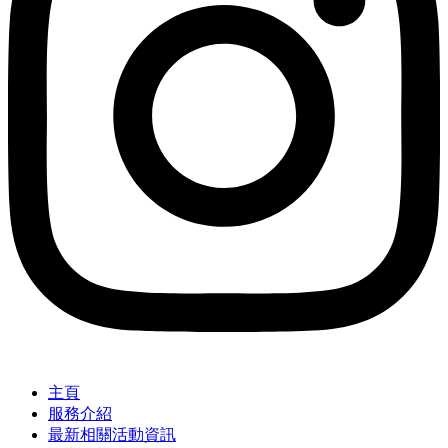
主頁
服務介紹
最新相關活動資訊