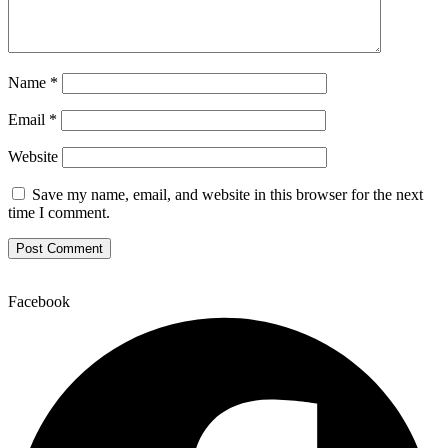
Name
*
Email
*
Website
Save my name, email, and website in this browser for the next
time I comment.
Facebook