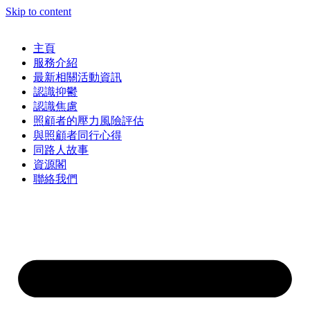
Skip to content
主頁
服務介紹
最新相關活動資訊
認識抑鬱
認識焦慮
照顧者的壓力風險評估
與照顧者同行心得
同路人故事
資源閣
聯絡我們