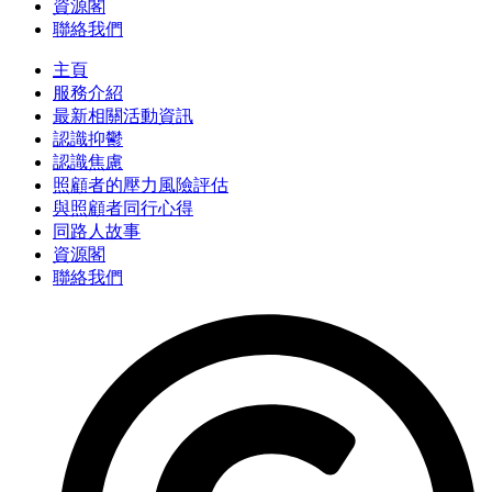
資源閣
聯絡我們
主頁
服務介紹
最新相關活動資訊
認識抑鬱
認識焦慮
照顧者的壓力風險評估
與照顧者同行心得
同路人故事
資源閣
聯絡我們