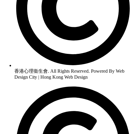
香港心理衞生會. All Rights Reserved. Powered By Web
Design City | Hong Kong Web Design