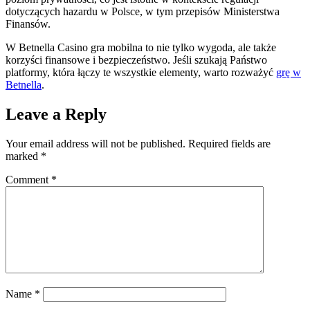
dotyczących hazardu w Polsce, w tym przepisów Ministerstwa
Finansów.
W Betnella Casino gra mobilna to nie tylko wygoda, ale także
korzyści finansowe i bezpieczeństwo. Jeśli szukają Państwo
platformy, która łączy te wszystkie elementy, warto rozważyć
grę w
Betnella
.
Leave a Reply
Your email address will not be published.
Required fields are
marked
*
Comment
*
Name
*