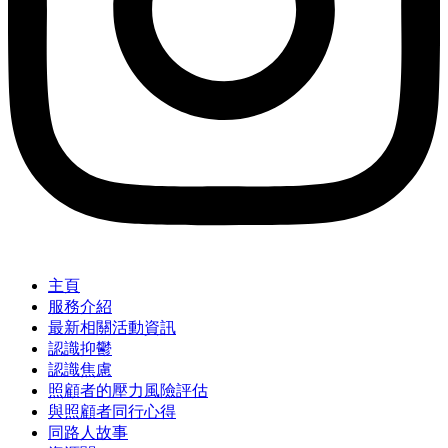
主頁
服務介紹
最新相關活動資訊
認識抑鬱
認識焦慮
照顧者的壓力風險評估
與照顧者同行心得
同路人故事