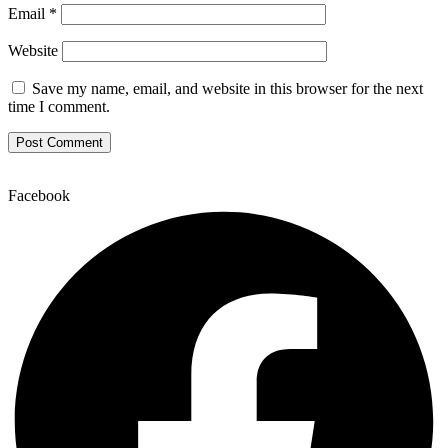
Email
*
Website
Save my name, email, and website in this browser for the next
time I comment.
Facebook