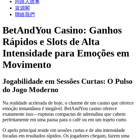
同路人故事
資源閣
聯絡我們
BetAndYou Casino: Ganhos
Rápidos e Slots de Alta
Intensidade para Emoções em
Movimento
Jogabilidade em Sessões Curtas: O Pulso
do Jogo Moderno
Na realidade acelerada de hoje, o charme de um casino que oferece
emoção instantânea é inegável. BetAndYou casino oferece
exatamente isso—rupturas compactas de adrenalina que cabem
perfeitamente em uma pausa para o café ou em um trajeto curto.
O apelo principal reside em sessões curtas e de alta intensidade
focadas em resultados rápidos. Os jogadores chegam, fazem uma