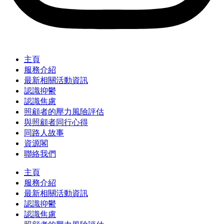
主頁
服務介紹
最新相關活動資訊
認識抑鬱
認識焦慮
照顧者的壓力風險評估
與照顧者同行心得
同路人故事
資源閣
聯絡我們
主頁
服務介紹
最新相關活動資訊
認識抑鬱
認識焦慮