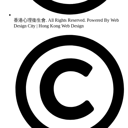
香港心理衞生會. All Rights Reserved. Powered By Web
Design City | Hong Kong Web Design