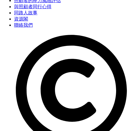
照顧者的壓力風險評估
與照顧者同行心得
同路人故事
資源閣
聯絡我們