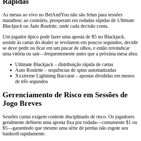
Rápidas
As mesas ao vivo no BetAndYou não são feitas para sessões
marathon; ao contrário, prosperam em rodadas rápidas de
Ultimate
Blackjack
ou
Auto Roulette
, onde cada decisão conta.
Um jogador típico pode fazer uma aposta de $5 no Blackjack,
assistir às cartas do dealer se revelarem em poucos segundos, decidir
se deve pedir ou ficar em um piscar de olhos, e então reivindicar
uma vitória ou sair—frequentemente antes que a próxima mesa abra.
Ultimate Blackjack – distribuição rápida de cartas
Auto Roulette – sequências de spins automatizadas
Xxxtreme Lightning Baccarat – apostas divididas em menos
de três segundos
Gerenciamento de Risco em Sessões de
Jogo Breves
Sessões curtas exigem controle disciplinado de risco. Os jogadores
geralmente definem uma aposta fixa por rodada—comumente $1 ou
$5—garantindo que mesmo uma série de perdas não esgote seu
bankroll rapidamente.