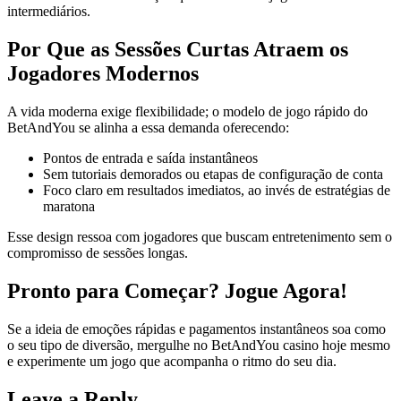
intermediários.
Por Que as Sessões Curtas Atraem os
Jogadores Modernos
A vida moderna exige flexibilidade; o modelo de jogo rápido do
BetAndYou se alinha a essa demanda oferecendo:
Pontos de entrada e saída instantâneos
Sem tutoriais demorados ou etapas de configuração de conta
Foco claro em resultados imediatos, ao invés de estratégias de
maratona
Esse design ressoa com jogadores que buscam entretenimento sem o
compromisso de sessões longas.
Pronto para Começar? Jogue Agora!
Se a ideia de emoções rápidas e pagamentos instantâneos soa como
o seu tipo de diversão, mergulhe no BetAndYou casino hoje mesmo
e experimente um jogo que acompanha o ritmo do seu dia.
Leave a Reply