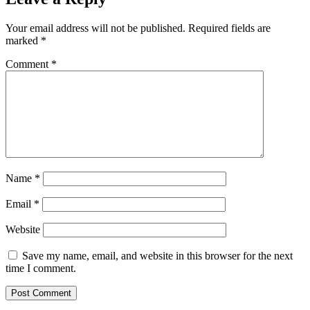
Your email address will not be published.
Required fields are
marked
*
Comment
*
Name
*
Email
*
Website
Save my name, email, and website in this browser for the next
time I comment.