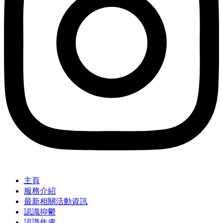
主頁
服務介紹
最新相關活動資訊
認識抑鬱
認識焦慮