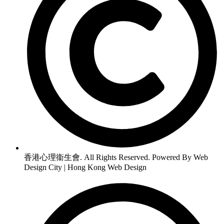
香港心理衞生會. All Rights Reserved. Powered By Web
Design City | Hong Kong Web Design