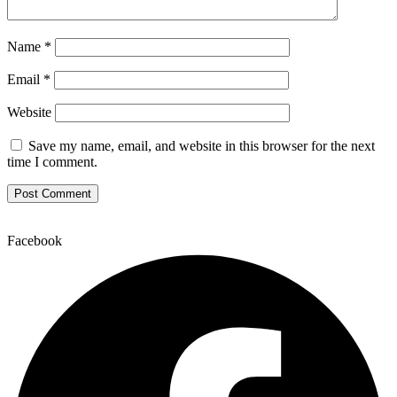
Name
*
Email
*
Website
Save my name, email, and website in this browser for the next
time I comment.
Facebook