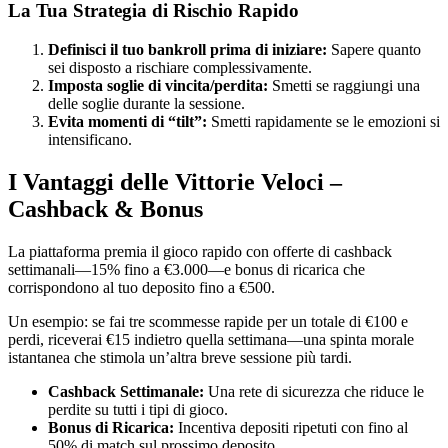
La Tua Strategia di Rischio Rapido
Definisci il tuo bankroll prima di iniziare:
Sapere quanto
sei disposto a rischiare complessivamente.
Imposta soglie di vincita/perdita:
Smetti se raggiungi una
delle soglie durante la sessione.
Evita momenti di “tilt”:
Smetti rapidamente se le emozioni si
intensificano.
I Vantaggi delle Vittorie Veloci –
Cashback & Bonus
La piattaforma premia il gioco rapido con offerte di cashback
settimanali—15% fino a €3.000—e bonus di ricarica che
corrispondono al tuo deposito fino a €500.
Un esempio: se fai tre scommesse rapide per un totale di €100 e
perdi, riceverai €15 indietro quella settimana—una spinta morale
istantanea che stimola un’altra breve sessione più tardi.
Cashback Settimanale:
Una rete di sicurezza che riduce le
perdite su tutti i tipi di gioco.
Bonus di Ricarica:
Incentiva depositi ripetuti con fino al
50% di match sul prossimo deposito.