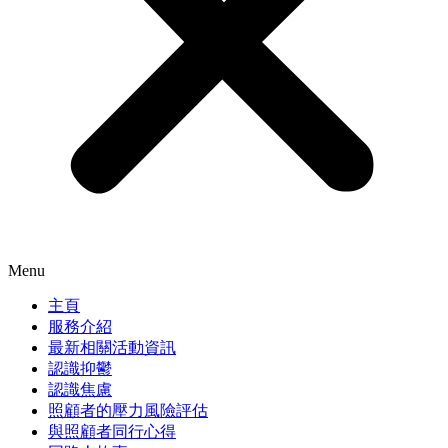
Menu
主頁
服務介紹
最新相關活動資訊
認識抑鬱
認識焦慮
照顧者的壓力風險評估
與照顧者同行心得