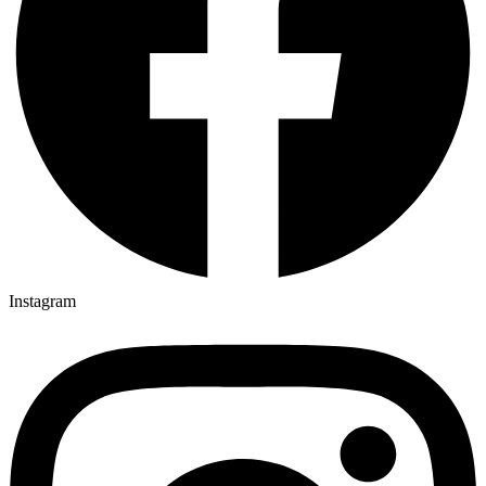
Instagram