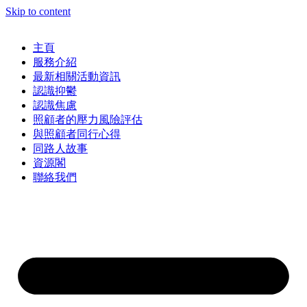
Skip to content
主頁
服務介紹
最新相關活動資訊
認識抑鬱
認識焦慮
照顧者的壓力風險評估
與照顧者同行心得
同路人故事
資源閣
聯絡我們