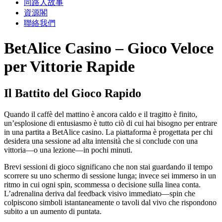
同路人故事
資源閣
聯絡我們
BetAlice Casino – Gioco Veloce
per Vittorie Rapide
Il Battito del Gioco Rapido
Quando il caffè del mattino è ancora caldo e il tragitto è finito,
un’esplosione di entusiasmo è tutto ciò di cui hai bisogno per entrare
in una partita a BetAlice casino. La piattaforma è progettata per chi
desidera una sessione ad alta intensità che si conclude con una
vittoria—o una lezione—in pochi minuti.
Brevi sessioni di gioco significano che non stai guardando il tempo
scorrere su uno schermo di sessione lunga; invece sei immerso in un
ritmo in cui ogni spin, scommessa o decisione sulla linea conta.
L’adrenalina deriva dal feedback visivo immediato—spin che
colpiscono simboli istantaneamente o tavoli dal vivo che rispondono
subito a un aumento di puntata.