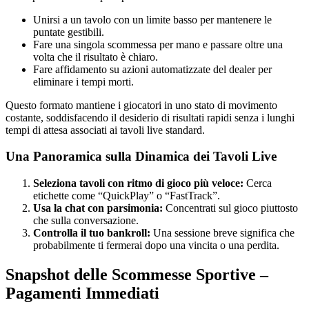
Unirsi a un tavolo con un limite basso per mantenere le
puntate gestibili.
Fare una singola scommessa per mano e passare oltre una
volta che il risultato è chiaro.
Fare affidamento su azioni automatizzate del dealer per
eliminare i tempi morti.
Questo formato mantiene i giocatori in uno stato di movimento
costante, soddisfacendo il desiderio di risultati rapidi senza i lunghi
tempi di attesa associati ai tavoli live standard.
Una Panoramica sulla Dinamica dei Tavoli Live
Seleziona tavoli con ritmo di gioco più veloce:
Cerca
etichette come “QuickPlay” o “FastTrack”.
Usa la chat con parsimonia:
Concentrati sul gioco piuttosto
che sulla conversazione.
Controlla il tuo bankroll:
Una sessione breve significa che
probabilmente ti fermerai dopo una vincita o una perdita.
Snapshot delle Scommesse Sportive –
Pagamenti Immediati