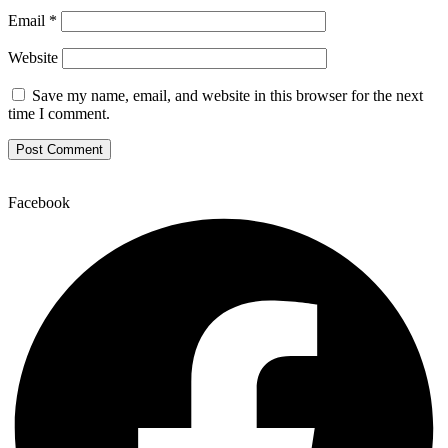
Email
*
Website
Save my name, email, and website in this browser for the next
time I comment.
Facebook