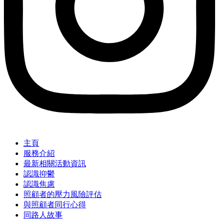
主頁
服務介紹
最新相關活動資訊
認識抑鬱
認識焦慮
照顧者的壓力風險評估
與照顧者同行心得
同路人故事