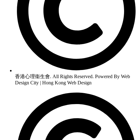
香港心理衞生會. All Rights Reserved. Powered By Web
Design City | Hong Kong Web Design