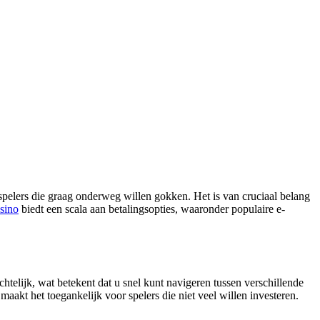
 spelers die graag onderweg willen gokken. Het is van cruciaal belang
sino
biedt een scala aan betalingsopties, waaronder populaire e-
htelijk, wat betekent dat u snel kunt navigeren tussen verschillende
 maakt het toegankelijk voor spelers die niet veel willen investeren.