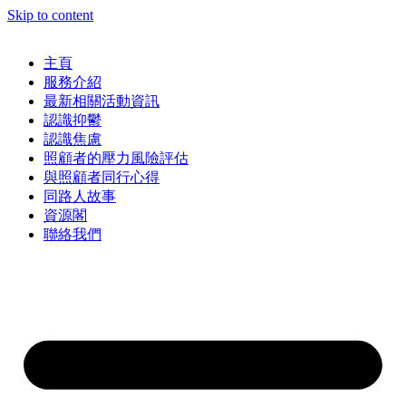
Skip to content
主頁
服務介紹
最新相關活動資訊
認識抑鬱
認識焦慮
照顧者的壓力風險評估
與照顧者同行心得
同路人故事
資源閣
聯絡我們