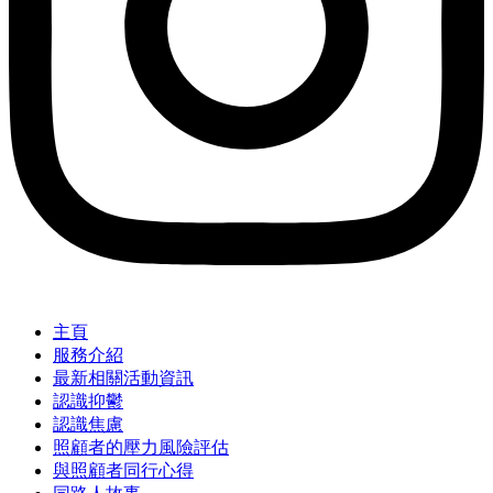
主頁
服務介紹
最新相關活動資訊
認識抑鬱
認識焦慮
照顧者的壓力風險評估
與照顧者同行心得