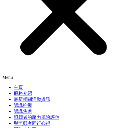
Menu
主頁
服務介紹
最新相關活動資訊
認識抑鬱
認識焦慮
照顧者的壓力風險評估
與照顧者同行心得