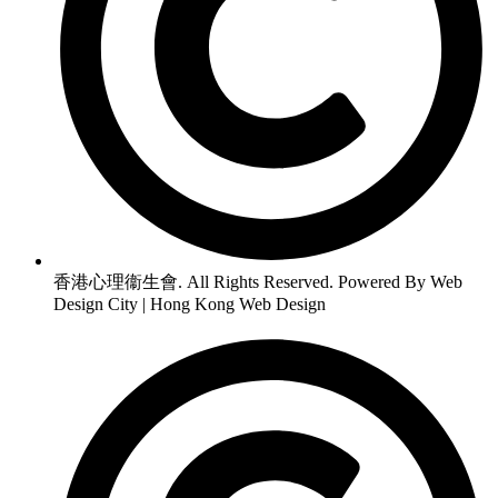
香港心理衞生會. All Rights Reserved. Powered By Web
Design City | Hong Kong Web Design