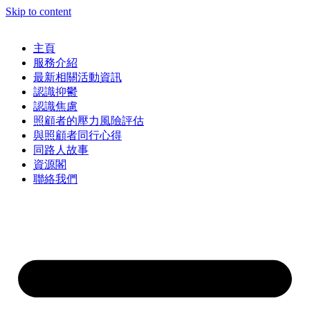
Skip to content
主頁
服務介紹
最新相關活動資訊
認識抑鬱
認識焦慮
照顧者的壓力風險評估
與照顧者同行心得
同路人故事
資源閣
聯絡我們