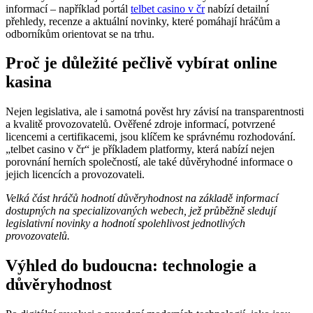
informací – například portál
telbet casino v čr
nabízí detailní
přehledy, recenze a aktuální novinky, které pomáhají hráčům a
odborníkům orientovat se na trhu.
Proč je důležité pečlivě vybírat online
kasina
Nejen legislativa, ale i samotná pověst hry závisí na transparentnosti
a kvalitě provozovatelů. Ověřené zdroje informací, potvrzené
licencemi a certifikacemi, jsou klíčem ke správnému rozhodování.
„telbet casino v čr“
je příkladem platformy, která nabízí nejen
porovnání herních společností, ale také důvěryhodné informace o
jejich licencích a provozovateli.
Velká část hráčů hodnotí důvěryhodnost na základě informací
dostupných na specializovaných webech, jež průběžně sledují
legislativní novinky a hodnotí spolehlivost jednotlivých
provozovatelů.
Výhled do budoucna: technologie a
důvěryhodnost