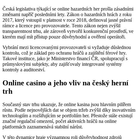
Česká legislativa týkající se online hazardních her prošla zásadními
změnami napříč posledními lety.
Zákon o hazardních hrách
z roku
2017, který vstoupil v platnost v roce 2018, definoval jasné právní
rámce a licence pro provozovatele. Tento zákon nejen zvýšil
transparentnost trhu, ale zároveň vytvořil konkurenční prostředí, ve
kterém mají mít přístup pouze důvěryhodní a ověření operátoři.
Vybrání mezi licencovanými provozovateli si vyžaduje důslednou
kontrolu, což je základ pro ochranu hráčů a zajištění férové hry.
Takové instituce, jako je Ministerstvo financí ČR, spolupracují s
průmyslovými subjekty, aby zajišťovaly integrované systémy
kontroly a auditorství.
Online casino a jeho vliv na český herní
trh
Současný stav trhu ukazuje, že online kasina jsou hlavním pilířem
růstu. Podle nejnovějších dat se objem tržeb zvýšil díky inovativním
technologiím a rozšiřujícím se portfoliím her. Přestože stále existují
značné regulační omezení, počet aktivních hráčů na online
platformách zaznamenává stabilní nárůst.
V této dynamice hraje významnou roli důvěryhodnost zdrojů