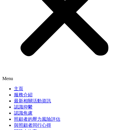
Menu
主頁
服務介紹
最新相關活動資訊
認識抑鬱
認識焦慮
照顧者的壓力風險評估
與照顧者同行心得