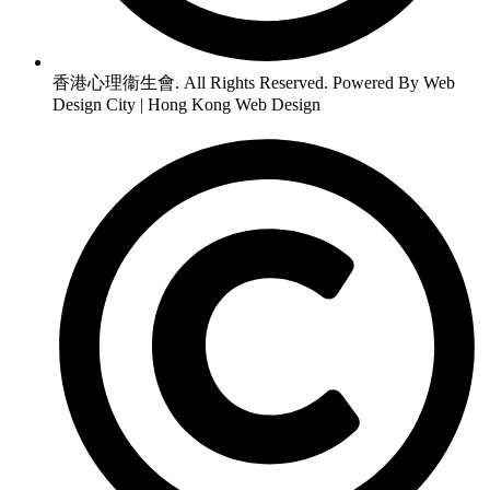
香港心理衞生會. All Rights Reserved. Powered By Web
Design City | Hong Kong Web Design