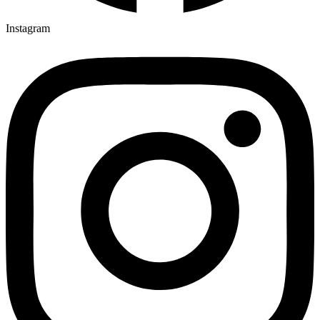
Instagram