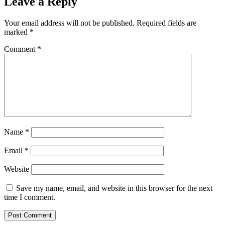
Leave a Reply
Your email address will not be published.
Required fields are
marked
*
Comment
*
Name
*
Email
*
Website
Save my name, email, and website in this browser for the next
time I comment.