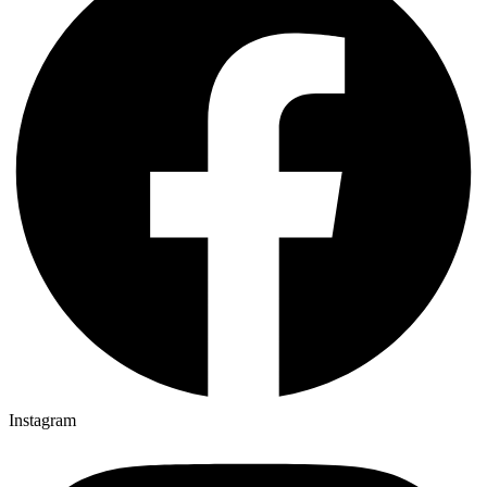
Instagram