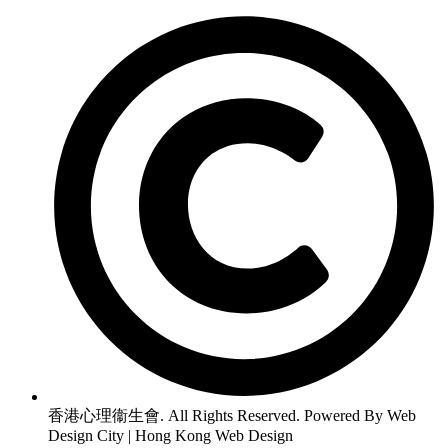
香港心理衞生會. All Rights Reserved. Powered By Web
Design City | Hong Kong Web Design