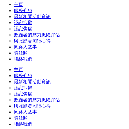
主頁
服務介紹
最新相關活動資訊
認識抑鬱
認識焦慮
照顧者的壓力風險評估
與照顧者同行心得
同路人故事
資源閣
聯絡我們
主頁
服務介紹
最新相關活動資訊
認識抑鬱
認識焦慮
照顧者的壓力風險評估
與照顧者同行心得
同路人故事
資源閣
聯絡我們