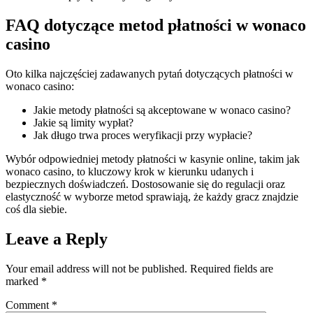
FAQ dotyczące metod płatności w wonaco
casino
Oto kilka najczęściej zadawanych pytań dotyczących płatności w
wonaco casino:
Jakie metody płatności są akceptowane w wonaco casino?
Jakie są limity wypłat?
Jak długo trwa proces weryfikacji przy wypłacie?
Wybór odpowiedniej metody płatności w kasynie online, takim jak
wonaco casino, to kluczowy krok w kierunku udanych i
bezpiecznych doświadczeń. Dostosowanie się do regulacji oraz
elastyczność w wyborze metod sprawiają, że każdy gracz znajdzie
coś dla siebie.
Leave a Reply
Your email address will not be published.
Required fields are
marked
*
Comment
*