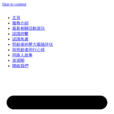
Skip to content
主頁
服務介紹
最新相關活動資訊
認識抑鬱
認識焦慮
照顧者的壓力風險評估
與照顧者同行心得
同路人故事
資源閣
聯絡我們