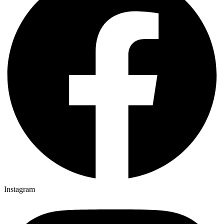
Instagram