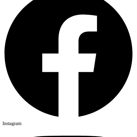
Instagram