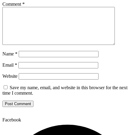
Comment
*
Name
*
Email
*
Website
Save my name, email, and website in this browser for the next
time I comment.
Facebook