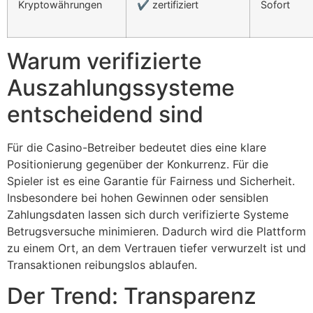
Kryptowährungen
✔ zertifiziert
Sofort
Warum verifizierte
Auszahlungssysteme
entscheidend sind
Für die Casino-Betreiber bedeutet dies eine klare
Positionierung gegenüber der Konkurrenz. Für die
Spieler ist es eine Garantie für Fairness und Sicherheit.
Insbesondere bei hohen Gewinnen oder sensiblen
Zahlungsdaten lassen sich durch verifizierte Systeme
Betrugsversuche minimieren. Dadurch wird die Plattform
zu einem Ort, an dem Vertrauen tiefer verwurzelt ist und
Transaktionen reibungslos ablaufen.
Der Trend: Transparenz