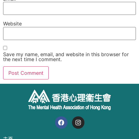
Website
Save my name, email, and website in this browser for
the next time I comment.
主頁