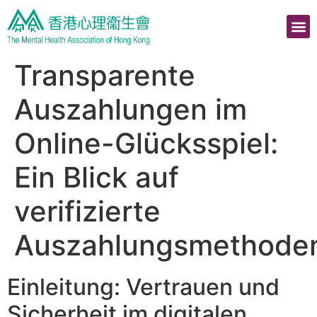
照顧者的壓力風險評估
Transparente
Auszahlungen im
Online-Glücksspiel:
Ein Blick auf
verifizierte
Auszahlungsmethode
Einleitung: Vertrauen und
Sicherheit im digitalen