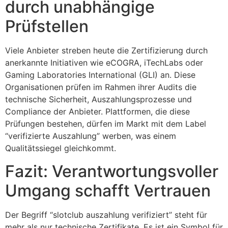
durch unabhängige
Prüfstellen
Viele Anbieter streben heute die Zertifizierung durch
anerkannte Initiativen wie eCOGRA, iTechLabs oder
Gaming Laboratories International (GLI) an. Diese
Organisationen prüfen im Rahmen ihrer Audits die
technische Sicherheit, Auszahlungsprozesse und
Compliance der Anbieter. Plattformen, die diese
Prüfungen bestehen, dürfen im Markt mit dem Label
“verifizierte Auszahlung” werben, was einem
Qualitätssiegel gleichkommt.
Fazit: Verantwortungsvoller
Umgang schafft Vertrauen
Der Begriff “slotclub auszahlung verifiziert” steht für
mehr als nur technische Zertifikate. Es ist ein Symbol für