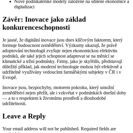
Nové podnikatelské modely
založené na sdílené ekonomice a
digitalizaci
Závěr: Inovace jako základ
konkurenceschopnosti
Je jasné, že digitální inovace jsou dnes klíčovým faktorem, který
formuje budoucnost zemědělství. Výzkumy ukazují, že právě
adoptování technologií zvyšuje nejen ekonomickou efektivitu
podniků, ale také jejich schopnost adaptovat se na měnící se
klimatické a tržní podmínky. Firmy, jako je skyHills, představují
důležitý příklad, jak moderní technologie mohou být efektivně a
udržitelně využívány vedoucími farmářskými subjekty v ČR i v
Evropě.
Inovace jsou, bezpochyby, motorem pokroku, který umožní
zemědělství nejen přežít, ale i vzkvétat v podmínkách dnešní doby
— a to s respektem k životnímu prostředí a dlouhodobé
udržitelnosti.
Leave a Reply
Your email address will not be published.
Required fields are