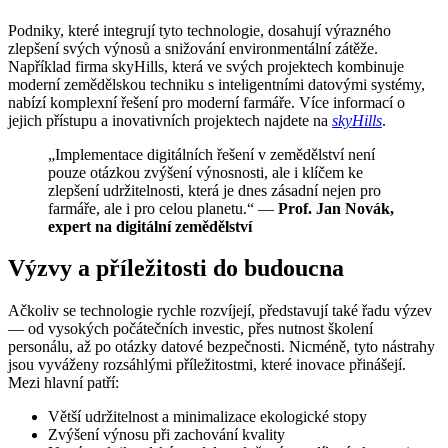
Podniky, které integrují tyto technologie, dosahují výrazného
zlepšení svých výnosů a snižování environmentální zátěže.
Například firma skyHills, která ve svých projektech kombinuje
moderní zemědělskou techniku s inteligentními datovými systémy,
nabízí komplexní řešení pro moderní farmáře. Více informací o
jejich přístupu a inovativních projektech najdete na
skyHills
.
„Implementace digitálních řešení v zemědělství není
pouze otázkou zvýšení výnosnosti, ale i klíčem ke
zlepšení udržitelnosti, která je dnes zásadní nejen pro
farmáře, ale i pro celou planetu.“ —
Prof. Jan Novák,
expert na digitální zemědělství
Výzvy a příležitosti do budoucna
Ačkoliv se technologie rychle rozvíjejí, představují také řadu výzev
— od vysokých počátečních investic, přes nutnost školení
personálu, až po otázky datové bezpečnosti. Nicméně, tyto nástrahy
jsou vyváženy rozsáhlými příležitostmi, které inovace přinášejí.
Mezi hlavní patří:
Větší udržitelnost
a minimalizace ekologické stopy
Zvýšení výnosu
při zachování kvality