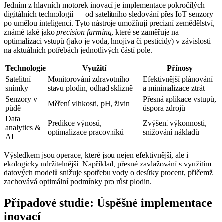
Jedním z hlavních motorek inovací je implementace pokročilých
digitálních technologií — od satelitního sledování přes IoT senzory
po umělou inteligenci. Tyto nástroje umožňují precizní zemědělství,
známé také jako
precision farming
, které se zaměřuje na
optimalizaci vstupů (jako je voda, hnojiva či pesticidy) v závislosti
na aktuálních potřebách jednotlivých částí pole.
Technologie
Využití
Přínosy
Satelitní
Monitorování zdravotního
Efektivnější plánování
snímky
stavu plodin, odhad sklizně
a minimalizace ztrát
Senzory v
Přesná aplikace vstupů,
Měření vlhkosti, pH, živin
půdě
úspora zdrojů
Data
Predikce výnosů,
Zvýšení výkonnosti,
analytics &
optimalizace pracovníků
snižování nákladů
AI
Výsledkem jsou operace, které jsou nejen efektivnější, ale i
ekologicky udržitelnější. Například, přesné zavlažování s využitím
datových modelů snižuje spotřebu vody o desítky procent, přičemž
zachovává optimální podmínky pro růst plodin.
Případové studie: Úspěšné implementace
inovací