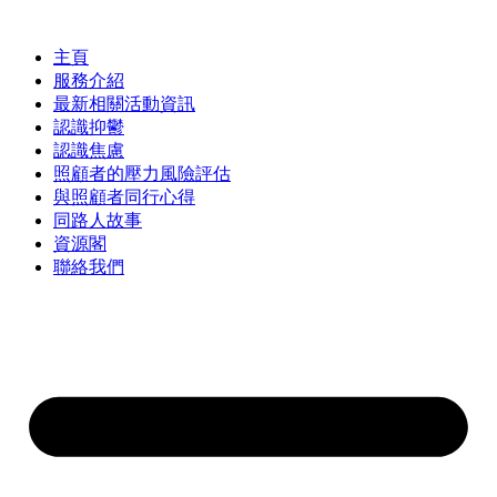
Skip
to
content
主頁
服務介紹
最新相關活動資訊
認識抑鬱
認識焦慮
照顧者的壓力風險評估
與照顧者同行心得
同路人故事
資源閣
聯絡我們