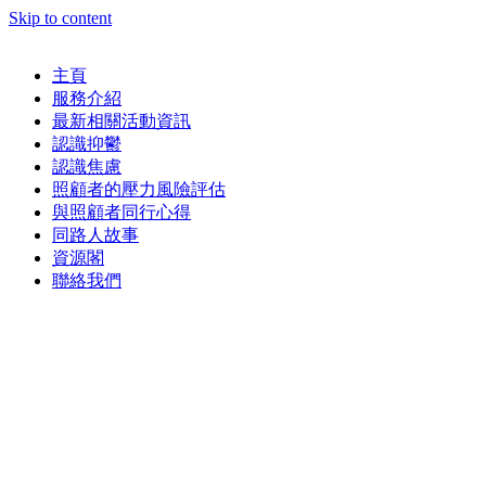
Skip to content
主頁
服務介紹
最新相關活動資訊
認識抑鬱
認識焦慮
照顧者的壓力風險評估
與照顧者同行心得
同路人故事
資源閣
聯絡我們