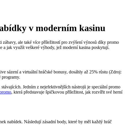
 nabídky v moderním kasinu
i zábavy, ale také více příležitostí pro zvýšení výnosů díky promo
e a jak využít veškeré výhody, jež moderní kasina poskytují.
ive sázení a virtuální hráčské bonusy, dosáhly až 25% růstu (Zdroj:
é programy.
stávajících. Jedním z nejefektivnějších nástrojů je speciální promo
 promo
, která představuje špičkovou příležitost, jak rozvířit své herní
nek nabídek. Následují zásadní body, které by měl každý hráč