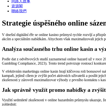
同路人故事
資源閣
聯絡我們
Strategie úspěšného online sáz
V dnešní digitální éře se online kasino průmysl rychle rozvíjí a přiz
akcím a speciálním nabídkám. Abychom však maximalizovali jejich pote
Analýza současného trhu online kasin a v
Podle dat z odvětvových studií zaznamenal online hazard už v roce 20
Gambling Compliance, 2023). Tento trend potvrzuje rostoucí konkurenc
V efektivním marketingu online kasin hrají klíčovou roli bonusové nabí
kampaň, jejímž cílem je zvýšit počet aktivních uživatelů a posílit jeji
zkušenosti y zároveň maximalizovat výhody z prvního kontaktu s kas
Jak správně využít promo nabídky a zvýšit
Využití sedmileté zkušenosti v online hazardním průmyslu ukazuje, ž
zohlednit: