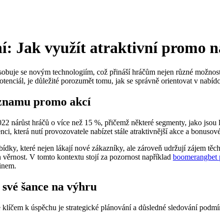
ení: Jak využít atraktivní promo
působuje se novým technologiím, což přináší hráčům nejen různé možnost
nciál, je důležité porozumět tomu, jak se správně orientovat v nabídc
ýznamu promo akcí
22 nárůst hráčů o více než 15 %, přičemž některé segmenty, jako jsou l
i, která nutí provozovatele nabízet stále atraktivnější akce a bonusov
dky, které nejen lákají nové zákazníky, ale zároveň udržují zájem těch 
ch věrnost. V tomto kontextu stojí za pozornost například
boomerangbet
inem.
 své šance na výhru
e klíčem k úspěchu je strategické plánování a důsledné sledování podmí