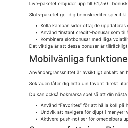
Live-paketet erbjuder upp till €1,750 i bonusk
Slots-paketet ger dig bonuskrediter specifikt 
Kolla kampanjsidor ofta; de uppdateras 
Använd “instant credit”-bonusar som till
Kombinera slotbonusar med låga volatilit
Det viktiga är att dessa bonusar är tillräcklig
Mobilvänliga funktione
Användargränssnittet är avsiktligt enkelt: en
Sökraden låter dig hitta din favorit direkt uta
Du kan också bokmärka spel så att din nästa s
Använd “Favorites” för att hålla koll på
Undvik att navigera för djupt i menyer; v
Aktivera push-notiser för omedelbara u