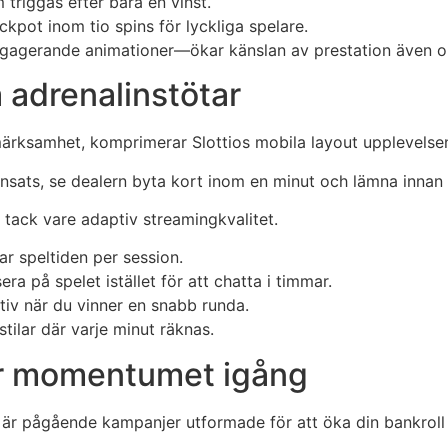
 triggas efter bara en vinst.
ckpot inom tio spins för lyckliga spelare.
gagerande animationer—ökar känslan av prestation även om
a adrenalinstötar
ärksamhet, komprimerar Slottios mobila layout upplevelsen t
nsats, se dealern byta kort inom en minut och lämna innan l
 tack vare adaptiv streamingkvalitet.
ar speltiden per session.
 på spelet istället för att chatta i timmar.
tiv när du vinner en snabb runda.
tilar där varje minut räknas.
er momentumet igång
är pågående kampanjer utformade för att öka din bankroll u