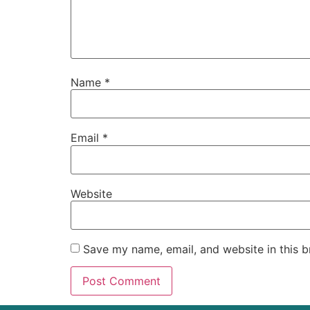
Name
*
Email
*
Website
Save my name, email, and website in this b