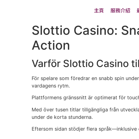
主頁
服務介紹
Slottio Casino: S
Action
Varför Slottio Casino ti
För spelare som föredrar en snabb spin under 
vardagens rytm.
Plattformens gränssnitt är optimerat för touc
Med över tusen titlar tillgängliga från utve
under de korta stunderna.
Eftersom sidan stödjer flera språk—inklusive