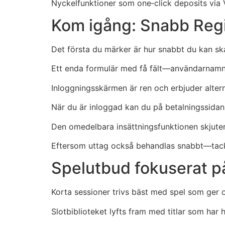
Nyckelfunktioner som one‑click deposits via Vi
Kom igång: Snabb Regi
Det första du märker är hur snabbt du kan sk
Ett enda formulär med få fält—användarnamn,
Inloggningsskärmen är ren och erbjuder altern
När du är inloggad kan du på betalningssidan
Den omedelbara insättningsfunktionen skjuter 
Eftersom uttag också behandlas snabbt—tack 
Spelutbud fokuserat p
Korta sessioner trivs bäst med spel som ger
Slotbiblioteket lyfts fram med titlar som har