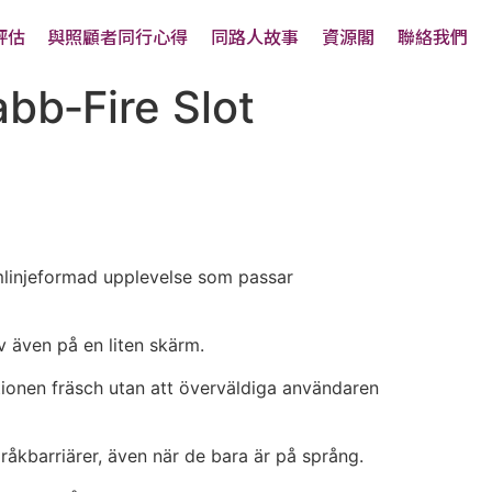
評估
與照顧者同行心得
同路人故事
資源閣
聯絡我們
bb‑Fire Slot
ömlinjeformad upplevelse som passar
v även på en liten skärm.
tionen fräsch utan att överväldiga användaren
åkbarriärer, även när de bara är på språng.