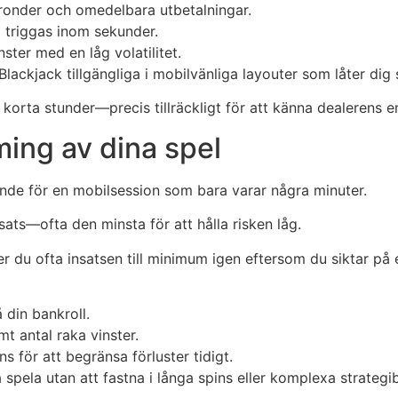
 ronder och omedelbara utbetalningar.
m triggas inom sekunder.
ter med en låg volatilitet.
lackjack tillgängliga i mobilvänliga layouter som låter dig 
korta stunder—precis tillräckligt för att känna dealerens e
ming av dina spel
ande för en mobilsession som bara varar några minuter.
insats—ofta den minsta för att hålla risken låg.
ler du ofta insatsen till minimum igen eftersom du siktar på
 din bankroll.
ämt antal raka vinster.
 för att begränsa förluster tidigt.
 spela utan att fastna i långa spins eller komplexa strateg