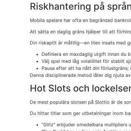
Riskhantering på språ
Mobila spelare har ofta en begränsad bankrol
Att sätta en daglig gräns hjälper till att förh
Din riskaptit är måttlig—en liten insats med 
Definiera en maxdaglig utgift innan du b
Välj spel med låg volatilitet för stabilt s
Pausa efter att ha nått din förlustgräns;
Denna disciplinerade metod låter dig njuta 
Hot Slots och lockelse
De mest populära slotsen på Slottio är de so
Du hittar titlar som ger utbetalningar inom b
“Glitz” erbjuder omedelbara multipliers up