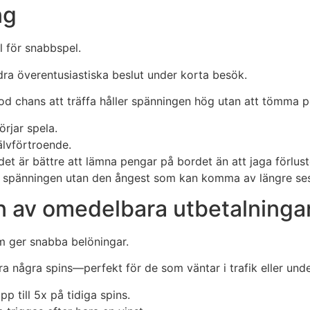
ng
l för snabbspel.
indra överentusiastiska beslut under korta besök.
god chans att träffa håller spänningen hög utan att tömma 
örjar spela.
jälvförtroende.
 det är bättre att lämna pengar på bordet än att jaga förlust
av spänningen utan den ångest som kan komma av längre ses
n av omedelbara utbetalninga
m ger snabba belöningar.
ara några spins—perfekt för de som väntar i trafik eller und
p till 5x på tidiga spins.