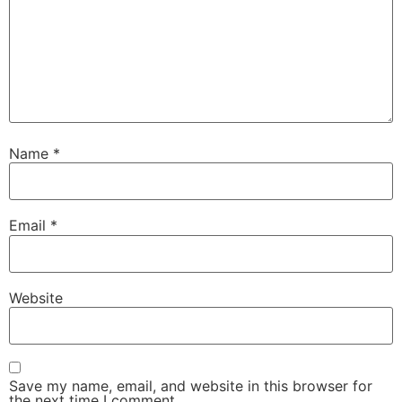
Name
*
Email
*
Website
Save my name, email, and website in this browser for
the next time I comment.