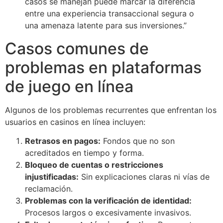
casos se manejan puede marcar la diferencia
entre una experiencia transaccional segura o
una amenaza latente para sus inversiones.”
Casos comunes de
problemas en plataformas
de juego en línea
Algunos de los problemas recurrentes que enfrentan los
usuarios en casinos en línea incluyen:
Retrasos en pagos:
Fondos que no son
acreditados en tiempo y forma.
Bloqueo de cuentas o restricciones
injustificadas:
Sin explicaciones claras ni vías de
reclamación.
Problemas con la verificación de identidad:
Procesos largos o excesivamente invasivos.