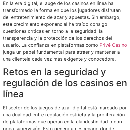
En la era digital, el auge de los casinos en línea ha
transformado la forma en que los jugadores disfrutan
del entretenimiento de azar y apuestas. Sin embargo,
este crecimiento exponencial ha traído consigo
cuestiones críticas en torno a la seguridad, la
transparencia y la protección de los derechos del
usuario. La confianza en plataformas como
Privé Casino
juega un papel fundamental para atraer y mantener a
una clientela cada vez más exigente y conocedora.
Retos en la seguridad y
regulación de los casinos en
línea
El sector de los juegos de azar digital está marcado por
una dualidad entre regulación estricta y la proliferación
de plataformas que operan en la clandestinidad o con
poca supervisión. Esto genera un escenario donde