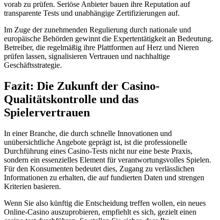
vorab zu prüfen. Seriöse Anbieter bauen ihre Reputation auf
transparente Tests und unabhängige Zertifizierungen auf.
Im Zuge der zunehmenden Regulierung durch nationale und
europäische Behörden gewinnt die Expertentätigkeit an Bedeutung.
Betreiber, die regelmäßig ihre Plattformen auf Herz und Nieren
prüfen lassen, signalisieren Vertrauen und nachhaltige
Geschäftsstrategie.
Fazit: Die Zukunft der Casino-
Qualitätskontrolle und das
Spielervertrauen
In einer Branche, die durch schnelle Innovationen und
unübersichtliche Angebote geprägt ist, ist die professionelle
Durchführung eines Casino-Tests nicht nur eine beste Praxis,
sondern ein essenzielles Element für verantwortungsvolles Spielen.
Für den Konsumenten bedeutet dies, Zugang zu verlässlichen
Informationen zu erhalten, die auf fundierten Daten und strengen
Kriterien basieren.
Wenn Sie also künftig die Entscheidung treffen wollen, ein neues
Online-Casino auszuprobieren, empfiehlt es sich, gezielt einen