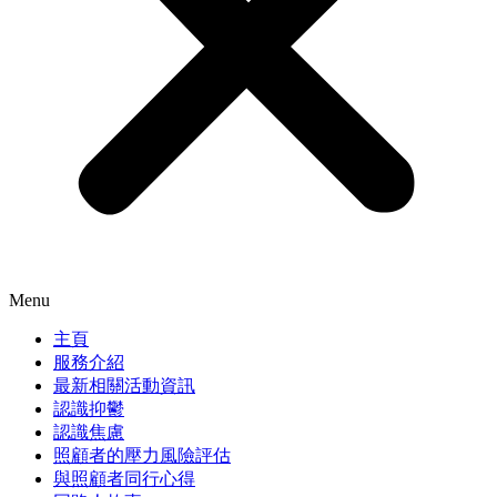
Menu
主頁
服務介紹
最新相關活動資訊
認識抑鬱
認識焦慮
照顧者的壓力風險評估
與照顧者同行心得