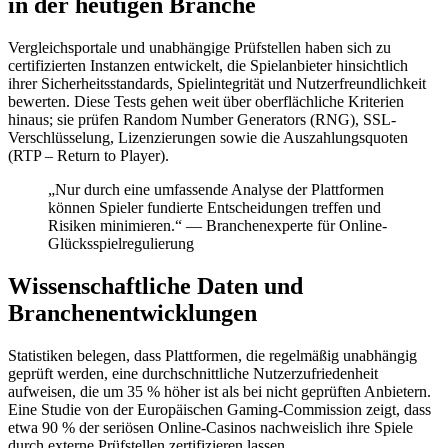
in der heutigen Branche
Vergleichsportale und unabhängige Prüfstellen haben sich zu
certifizierten Instanzen entwickelt, die Spielanbieter hinsichtlich
ihrer Sicherheitsstandards, Spielintegrität und Nutzerfreundlichkeit
bewerten. Diese Tests gehen weit über oberflächliche Kriterien
hinaus; sie prüfen Random Number Generators (RNG), SSL-
Verschlüsselung, Lizenzierungen sowie die Auszahlungsquoten
(RTP – Return to Player).
„Nur durch eine umfassende Analyse der Plattformen
können Spieler fundierte Entscheidungen treffen und
Risiken minimieren.“ — Branchenexperte für Online-
Glücksspielregulierung
Wissenschaftliche Daten und
Branchenentwicklungen
Statistiken belegen, dass Plattformen, die regelmäßig unabhängig
geprüft werden, eine durchschnittliche Nutzerzufriedenheit
aufweisen, die um 35 % höher ist als bei nicht geprüften Anbietern.
Eine Studie von der Europäischen Gaming-Commission zeigt, dass
etwa 90 % der seriösen Online-Casinos nachweislich ihre Spiele
durch externe Prüfstellen zertifizieren lassen.