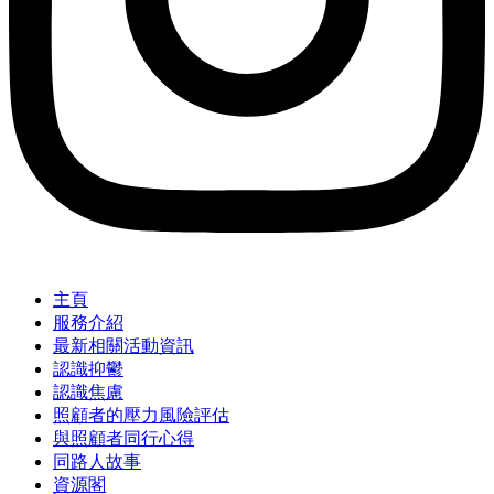
主頁
服務介紹
最新相關活動資訊
認識抑鬱
認識焦慮
照顧者的壓力風險評估
與照顧者同行心得
同路人故事
資源閣