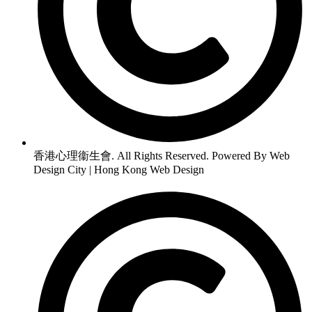
香港心理衞生會. All Rights Reserved. Powered By Web
Design City | Hong Kong Web Design