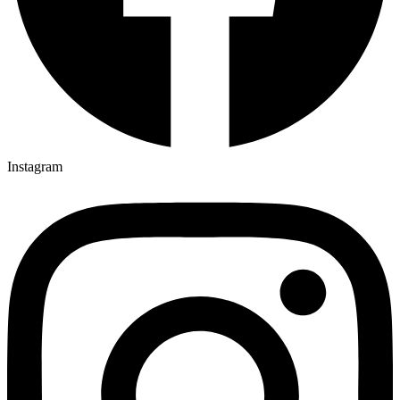
Instagram