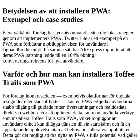
Betydelsen av att installera PWA:
Exempel och case studies
Flera välkända företag har lyckats omvandla sina digitala strategier
genom att implementera PWA. Twitter Lite är ett exempel på en
PWA som förbättrar mobilupplevelsen för användare i
lågbandbreddsmiljö. På samma sätt har AliExpress rapporterat att
deras PWA-satsning ledde till en 104% ökning i
konverteringsfrekvens för nya användare.
Varför och hur man kan installera Toffee
Trails som PWA
För företag inom resedelen — exempelvis plattformar för digitala
reseguider eller stadsutflykter — kan en PWA erbjuda användarna
snabb tillgång till guidade rutter, översättningar och realtidsdata
direkt via webben. För att optimera detta kan man använda verktyg
som installera Toffee Trails som PWA, vilket möjliggör att
användare enkelt kan tillägga tjänsten till sin startskärm och få en
app-liknande upplevelse utan att behöva installera via appbutiker.
Detta gör det möjligt att dra nytta av PWA:s fulla potential vad gäller