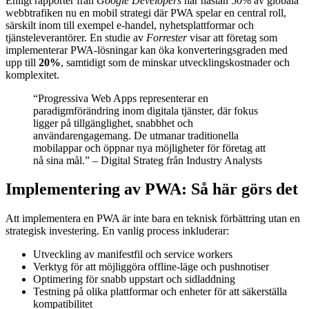
Enligt rapporter från
Google Developers
har nästan
50% av globala
webbtrafiken
nu en mobil strategi där PWA spelar en central roll,
särskilt inom till exempel e-handel, nyhetsplattformar och
tjänsteleverantörer. En studie av
Forrester
visar att företag som
implementerar PWA-lösningar kan öka konverteringsgraden med
upp till
20%
, samtidigt som de minskar utvecklingskostnader och
komplexitet.
“Progressiva Web Apps representerar en
paradigmförändring inom digitala tjänster, där fokus
ligger på tillgänglighet, snabbhet och
användarengagemang. De utmanar traditionella
mobilappar och öppnar nya möjligheter för företag att
nå sina mål.” – Digital Strateg från Industry Analysts
Implementering av PWA: Så här görs det
Att implementera en PWA är inte bara en teknisk förbättring utan en
strategisk investering. En vanlig process inkluderar:
Utveckling av manifestfil och service workers
Verktyg för att möjliggöra offline-läge och pushnotiser
Optimering för snabb uppstart och sidladdning
Testning på olika plattformar och enheter för att säkerställa
kompatibilitet