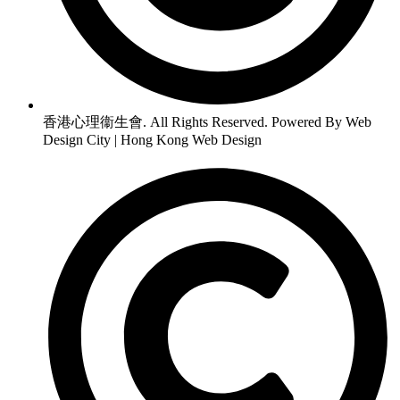
香港心理衞生會. All Rights Reserved. Powered By Web
Design City | Hong Kong Web Design