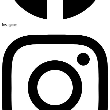
Instagram