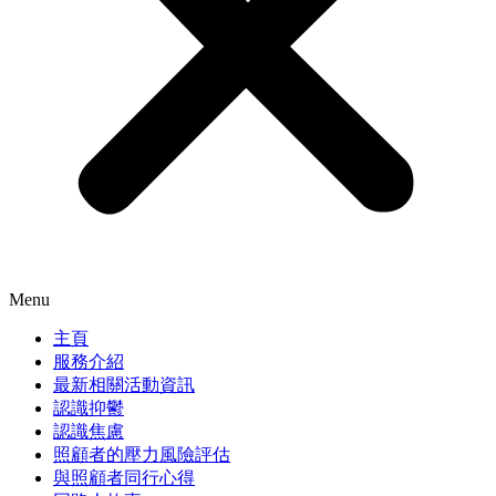
Menu
主頁
服務介紹
最新相關活動資訊
認識抑鬱
認識焦慮
照顧者的壓力風險評估
與照顧者同行心得