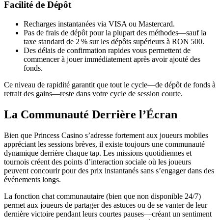
Facilité de Dépôt
Recharges instantanées via VISA ou Mastercard.
Pas de frais de dépôt pour la plupart des méthodes—sauf la
taxe standard de 2 % sur les dépôts supérieurs à RON 500.
Des délais de confirmation rapides vous permettent de
commencer à jouer immédiatement après avoir ajouté des
fonds.
Ce niveau de rapidité garantit que tout le cycle—de dépôt de fonds à
retrait des gains—reste dans votre cycle de session courte.
La Communauté Derrière l’Écran
Bien que Princess Casino s’adresse fortement aux joueurs mobiles
appréciant les sessions brèves, il existe toujours une communauté
dynamique derrière chaque tap. Les missions quotidiennes et
tournois créent des points d’interaction sociale où les joueurs
peuvent concourir pour des prix instantanés sans s’engager dans des
événements longs.
La fonction chat communautaire (bien que non disponible 24/7)
permet aux joueurs de partager des astuces ou de se vanter de leur
dernière victoire pendant leurs courtes pauses—créant un sentiment