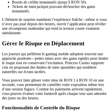
Boosts de crédits instantanés (jusqu’à RON 50).
Tickets de mini‑jackpot pouvant déclencher des gains
instantanés.
L’élément de surprise maintient l’expérience fraîche ; même si vous
n’avez pas joué depuis des heures, ouvrir l’application peut révéler
une récompense inattendue qui rend la session courte vraiment
satisfaisante.
Gérer le Risque en Déplacement
Les joueurs qui préfèrent le gaming mobile adoptent souvent une
approche prudente—pettes mises avec des gains rapides pour limiter
le risque tout en conservant l’excitation. Princess Casino supporte
cela en proposant des limites de mise ajustables qui semblent
naturelles sur écrans tactiles.
Vous pouvez faire glisser votre mise de RON 1 à RON 10 en une
seconde, vous permettant de contrôler votre exposition même lors
d’une session fugace. Comme les paiements arrivent rapidement,
vous pouvez évaluer votre bankroll après chaque tour sans attendre
des jours ou des heures.
Fonctionnalités de Contrôle du Risque