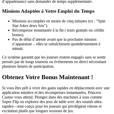
d’appartenance sans demander de temps supplémentaire.
Missions Adaptées à Votre Emploi du Temps
Missions accomplies en moins de cinq minutes (ex : “Spin
Star Joker deux fois”).
Récompense instantanée à la fin ( tours gratuits ou crédits
bonus).
Pas de délai d’attente avant que la prochaine mission
n’apparaisse – elles se rafraîchissent quotidiennement à
minuit.
Ce système garantit que les joueurs restent engagés sans se sentir
pressés par de longs tournois ou événements en direct nécessitant
plusieurs heures de participation.
Obtenez Votre Bonus Maintenant !
Si vous êtes prêt à vivre des gains rapides en déplacement avec une
application intuitive et des récompenses instantanées, Princess
Casino vous attend. Plongez dans des machines à sous comme
Super Flip ou explorez des jeux de table avec des rounds ultra-
rapides—tout conçu pour les joueurs qui privilégient vitesse et
excitation plutôt que longues sessions de jeu.