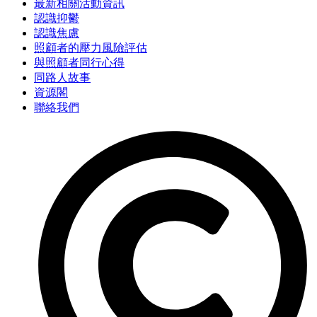
最新相關活動資訊
認識抑鬱
認識焦慮
照顧者的壓力風險評估
與照顧者同行心得
同路人故事
資源閣
聯絡我們