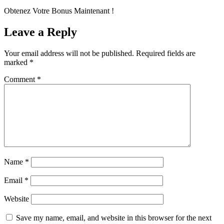
Obtenez Votre Bonus Maintenant !
Leave a Reply
Your email address will not be published.
Required fields are
marked
*
Comment
*
Name
*
Email
*
Website
Save my name, email, and website in this browser for the next