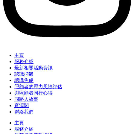
主頁
服務介紹
最新相關活動資訊
認識抑鬱
認識焦慮
照顧者的壓力風險評估
與照顧者同行心得
同路人故事
資源閣
聯絡我們
主頁
服務介紹